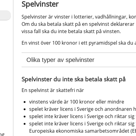
Spelvinster
Spelvinster är vinster i lotterier, vadhållningar, k
Om du ska betala skatt på en spelvinst deklarerar d
vissa fall ska du inte betala skatt på vinsten.
En vinst över 100 kronor i ett pyramidspel ska du al
Olika typer av spelvinster
Spelvinster du inte ska betala skatt på
En spelvinst är skattefri när
vinstens värde är 100 kronor eller mindre
spelet kräver licens i Sverige och anordnaren ha
spelet inte kräver licens i Sverige och riktar s
spelet inte kräver licens i Sverige och riktar sig
Europeiska ekonomiska samarbetsområdet (E
ng