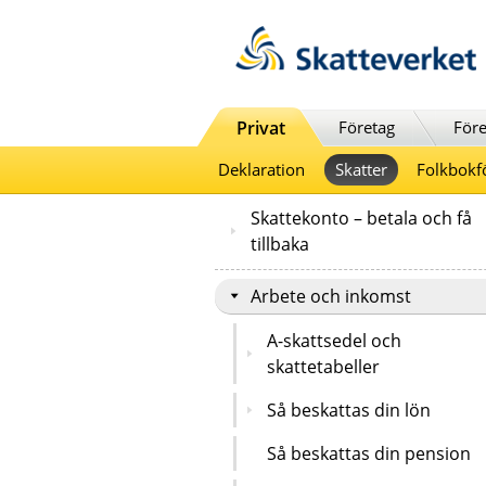
Till innehåll
Till navigationen
Till chattrobot
Privat
Företag
Före
Deklaration
Skatter
Folkbokf
Skattekonto – betala och få
tillbaka
Arbete och inkomst
A-skattsedel och
skattetabeller
Så beskattas din lön
Så beskattas din pension