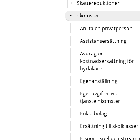
Skattereduktioner
Inkomster
Anlita en privatperson
Assistansersättning
Avdrag och
kostnadsersättning för
hyrläkare
Egenanställning
Egenavgifter vid
tjänsteinkomster
Enkla bolag
Ersättning till skolklasser
E-sport, spel och streami