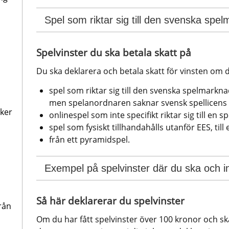
Spel som riktar sig till den svenska spe
Spelvinster du ska betala skatt på
Du ska deklarera och betala skatt för vinsten om d
spel som riktar sig till den svenska spelmarknad
men spelanordnaren saknar svensk spellicens
aker
onlinespel som inte specifikt riktar sig till en
spel som fysiskt tillhandahålls utanför EES, til
från ett pyramidspel.
Exempel på spelvinster där du ska och in
Så här deklarerar du spelvinster
rån
Om du har fått spelvinster över 100 kronor och ska