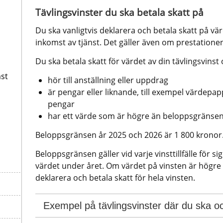
Tävlingsvinster du ska betala skatt på
Du ska vanligtvis deklarera och betala skatt på vär
inkomst av tjänst. Det gäller även om prestationen 
Du ska betala skatt för värdet av din tävlingsvins
st
hör till anställning eller uppdrag
är pengar eller liknande, till exempel värdepappe
pengar
har ett värde som är högre än beloppsgränsen
Beloppsgränsen år 2025 och 2026 är 1 800 kronor
Beloppsgränsen gäller vid varje vinsttillfälle för s
värdet under året. Om värdet på vinsten är högre
deklarera och betala skatt för hela vinsten.
Exempel på tävlingsvinster där du ska oc