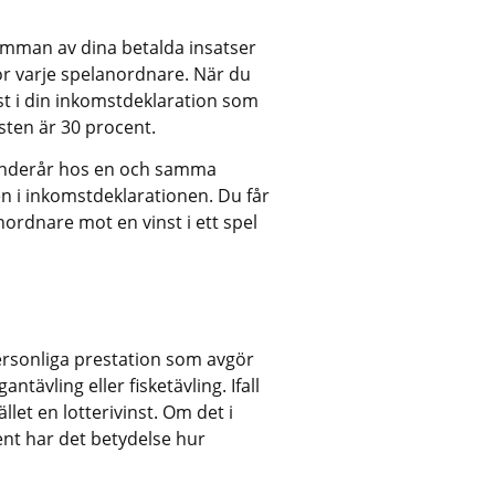
mman av dina betalda insatser 
ör varje spelanordnare. När du 
t i din inkomstdeklaration som 
sten är 30 procent.
enderår hos en och samma 
n i inkomstdeklarationen. Du får 
nordnare mot en vinst i ett spel 
personliga prestation som avgör 
ntävling eller fisketävling. Ifall 
et en lotterivinst. Om det i 
t har det betydelse hur 