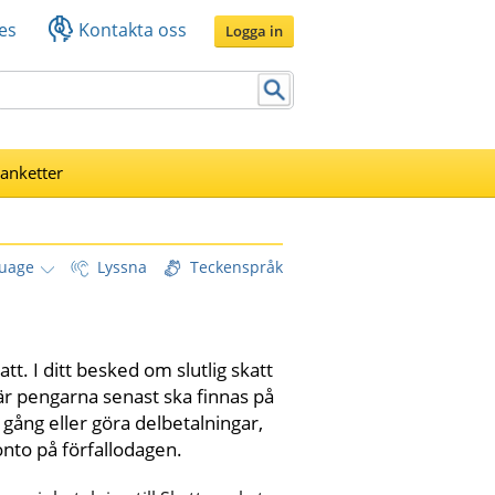
es
Kontakta oss
Logga in
lanketter
uage
Lyssna
Teckenspråk
tt. I ditt besked om slutlig skatt 
r pengarna senast ska finnas på 
 gång eller göra delbetalningar, 
onto på förfallodagen.