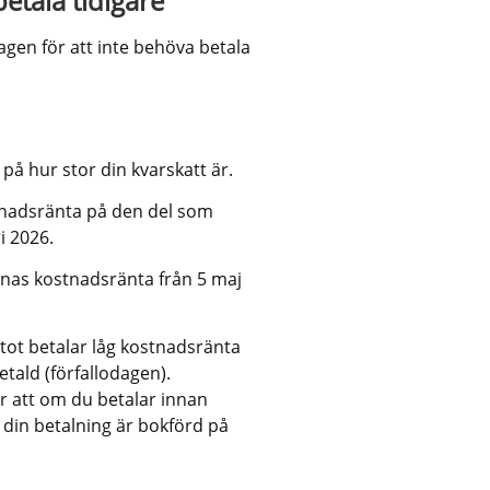
etala tidigare
agen för att inte behöva betala 
å hur stor din kvarskatt är. 
nadsränta på den del som 
i 2026.
nas kostnadsränta från 5 maj 
tot betalar låg kostnadsränta 
tald (förfallodagen). 
 att om du betalar innan 
 din betalning är bokförd på 