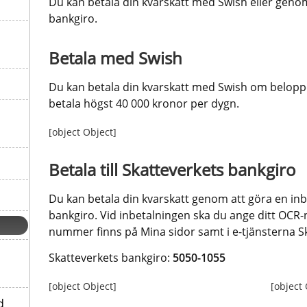
Du kan betala din kvarskatt med Swish eller genom 
bankgiro.
Betala med Swish
Du kan betala din kvarskatt med Swish om beloppe
betala högst 40 000 kronor per dygn.
[object Object]
Betala till Skatteverkets bankgiro
Du kan betala din kvarskatt genom att göra en inbet
bankgiro. Vid inbetalningen ska du ange ditt OCR
nummer finns på Mina sidor samt i e-tjänsterna 
Skatteverkets bankgiro: 
5050-1055
[object Object]
[object
d