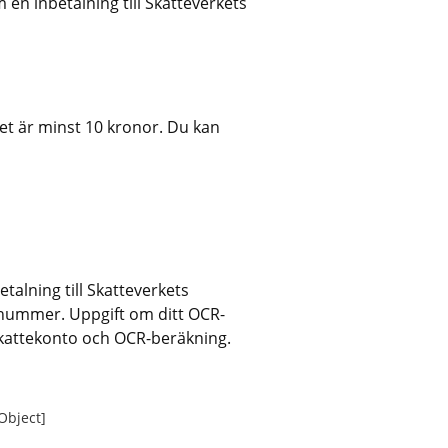
en inbetalning till Skatteverkets 
t är minst 10 kronor. Du kan 
alning till Skatteverkets 
-nummer. Uppgift om ditt OCR-
Skattekonto och OCR-beräkning.
 Object]