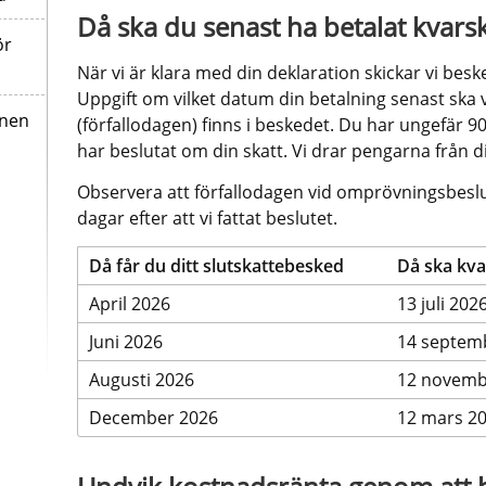
Då ska du senast ha betalat kvars
ör
När vi är klara med din deklaration skickar vi besked 
Uppgift om vilket datum din betalning senast ska v
onen
(förfallodagen) finns i beskedet. Du har ungefär 90 
har beslutat om din skatt. Vi drar pengarna från d
Observera att förfallodagen vid omprövningsbeslut 
dagar efter att vi fattat beslutet.
Då får du ditt slutskattebesked
Då ska kva
April 2026
13 juli 202
Juni 2026
14 septem
Augusti 2026
12 novemb
December 2026
12 mars 2