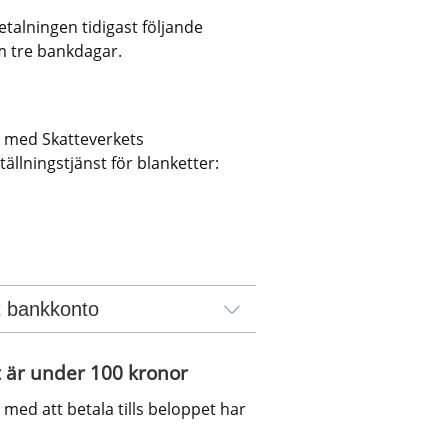
talningen tidigast följande 
m tre bankdagar.
a med Skatteverkets 
tällningstjänst för blanketter:
kt bankkonto
 är under 100 kronor
ed att betala tills beloppet har 