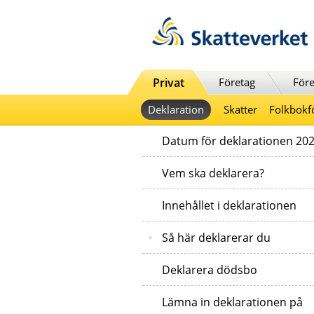
Till innehåll
Till navigationen
Till chattrobot
Privat
Företag
Före
Deklaration
Skatter
Folkbokf
Datum för deklarationen 20
Vem ska deklarera?
Innehållet i deklarationen
Så här deklarerar du
Deklarera dödsbo
Lämna in deklarationen på