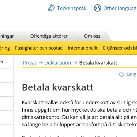
Teckenspråk
Other languag
Sök
ningar
Offentliga aktörer
Om oss
öring
Fastigheter och bostad
Internationellt
E-tjänster och b
26
Privat
Deklaration
Betala kvarskatt
Lang
Betala kvarskatt
Kvarskatt kallas också för underskott av slutlig ska
finns uppgift om hur mycket du ska betala och nä
ditt skattekonto. Du kan välja att betala allt på en
så länge hela beloppet är bokfört på ditt skattek