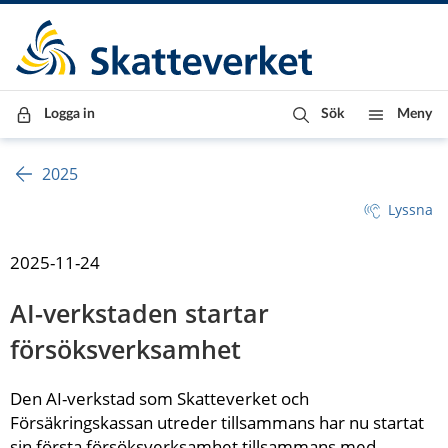
Till innehåll
Till navigationen
Till chattrobot
Logga in
Sök
Meny
2025
Lyssna
2025-11-24
AI-verkstaden startar 
försöksverksamhet
Den AI-verkstad som Skatteverket och 
Försäkringskassan utreder tillsammans har nu startat 
sin första försöksverksamhet tillsammans med 