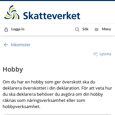
Till innehåll
Till navigationen
Till chattrobot
Logga in
Sök
Meny
Inkomster
Lyssna
Hobby
Om du har en hobby som ger överskott ska du 
deklarera överskottet i din deklaration. För att veta hur 
du ska deklarera behöver du avgöra om din hobby 
räknas som näringsverksamhet eller som 
hobbyverksamhet.