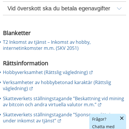
Vid överskott ska du betala egenavgifter
Blanketter
T2 Inkomst av tjänst – Inkomst av hobby,
internetinkomster m.m. (SKV 2051)
Rättsinformation
Länk till annan 
Hobbyverksamhet (Rättslig vägledning)
Verksamheter av hobbybetonad karaktär (Rättslig
Länk till annan webbplats.
vägledning)
Skatteverkets ställningstagande ”Beskattning vid mining
Länk till an
av bitcoin och andra virtuella valutor m.m.”
Skatteverkets ställningstagande ”Sponsorersättning
Dölj
Frågor?
Länk till annan webbplats.
under inkomst av tjänst”
chatt
Chatta med