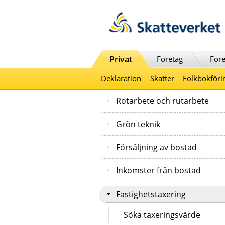
Till innehåll
Till navigationen
Till chattrobot
Privat
Företag
Före
Deklaration
Skatter
Folkbokföri
Rotarbete och rutarbete
Grön teknik
Försäljning av bostad
Inkomster från bostad
Fastighetstaxering
Söka taxeringsvärde