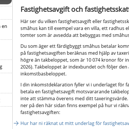
Fastighetsavgift och fastighetsska
Här ser du vilken fastighetsavgift eller fastighetss
å en
småhus kan till exempel vara en villa, ett radhus e
tomter som är avsedda att bebyggas med småhus
Du som äger ett färdigbyggt småhus betalar kommu
på fastighetsavgiften beräknas med hjälp av taxeri
högre än takbeloppet, som är 10 074 kronor för i
ng
2026). Takbeloppet är indexbundet och följer den å
inkomstbasbeloppet.
I din inkomstdeklaration fyller vi i underlaget för 
betala en fastighetsavgift motsvararande takbelop
inte att stämma överens med ditt taxeringsvärde. I 
g
ner på den här sidan finns exempel på hur vi räkna
fastighetsavgiften:
Hur har ni räknat ut mitt underlag för fastighetsav