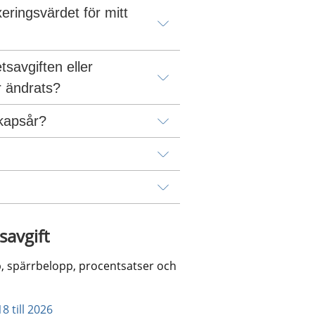
ringsvärdet för mitt 
savgiften eller 
r ändrats?
skapsår?
savgift
p, spärrbelopp, procentsatser och 
pdf, 315 kB.
 till 2026