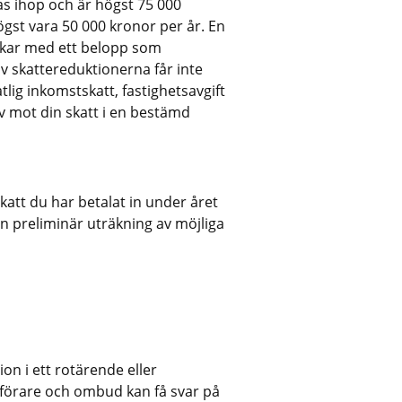
s ihop och är högst 75 000 
gst vara 50 000 kronor per år. En 
skar med ett belopp som 
 skattereduktionerna får inte 
g inkomstskatt, fastighetsavgift 
v mot din skatt i en bestämd 
att du har betalat in under året 
n preliminär uträkning av möjliga 
n i ett rotärende eller 
tförare och ombud kan få svar på 