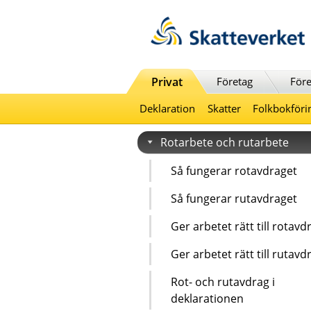
Till innehåll
Till navigationen
Till chattrobot
Privat
Företag
Före
Deklaration
Skatter
Folkbokföri
Rotarbete och rutarbete
Så fungerar rotavdraget
Så fungerar rutavdraget
Ger arbetet rätt till rotavd
Ger arbetet rätt till rutavd
Rot- och rutavdrag i
deklarationen