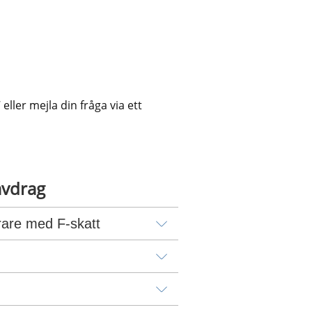
ler mejla din fråga via ett 
avdrag
rare med F-skatt