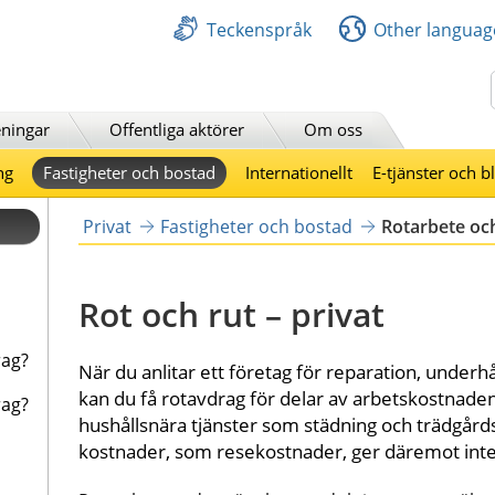
Teckenspråk
Other languag
Sök
ningar
Offentliga aktörer
Om oss
ng
Fastigheter och bostad
Internationellt
E-tjänster och b
Privat
Fastigheter och bostad
Rotarbete oc
Rot och rut – privat
rag?
När du anlitar ett företag för reparation, underhå
kan du få rotavdrag för delar av arbetskostnaden
rag?
hushållsnära tjänster som städning och trädgårds
kostnader, som resekostnader, ger däremot inte r