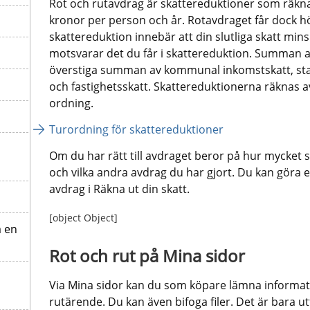
Rot och rutavdrag är skattereduktioner som räkna
kronor per person och år. Rotavdraget får dock hö
skattereduktion innebär att din slutliga skatt min
motsvarar det du får i skattereduktion. Summan av
överstiga summan av kommunal inkomstskatt, statli
och fastighetsskatt. Skattereduktionerna räknas a
ordning.
Turordning för skattereduktioner
Om du har rätt till avdraget beror på hur mycket sk
och vilka andra avdrag du har gjort. Du kan göra e
avdrag i Räkna ut din skatt.
[object Object]
å en
Rot och rut på Mina sidor
Via Mina sidor kan du som köpare lämna informatio
rutärende. Du kan även bifoga filer. Det är bara u