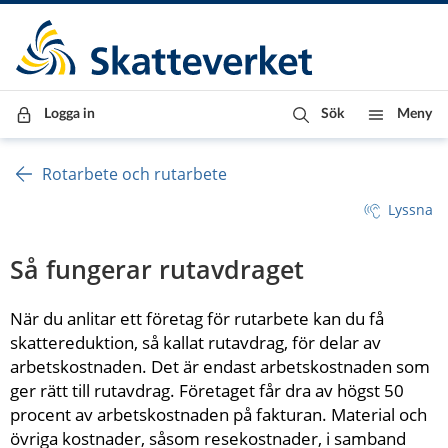
Till innehåll
Till navigationen
Till chattrobot
Logga in
Sök
Meny
Rotarbete och rutarbete
Lyssna
Så fungerar rutavdraget
När du anlitar ett företag för rutarbete kan du få 
skattereduktion, så kallat rutavdrag, för delar av 
arbetskostnaden. Det är endast arbetskostnaden som 
ger rätt till rutavdrag. Företaget får dra av högst 50 
procent av arbetskostnaden på fakturan. Material och 
övriga kostnader, såsom resekostnader, i samband 