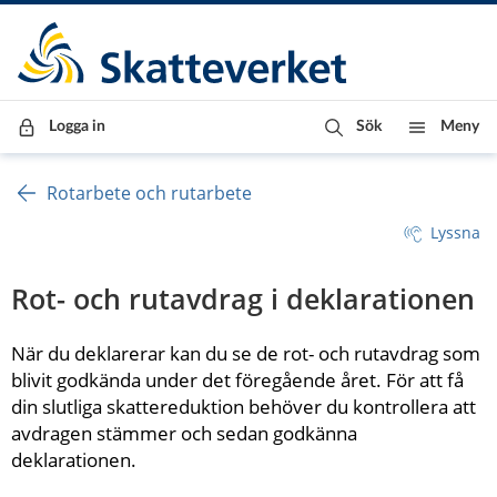
Till innehåll
Till navigationen
Till chattrobot
Logga in
Sök
Meny
Rotarbete och rutarbete
Lyssna
Rot- och rutavdrag i deklarationen
När du deklarerar kan du se de rot- och rutavdrag som 
blivit godkända under det föregående året. För att få 
din slutliga skattereduktion behöver du kontrollera att 
avdragen stämmer och sedan godkänna 
deklarationen.