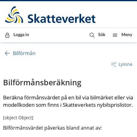
Till innehåll
Till navigationen
Till chattrobot
Logga in
Sök
Meny
Bilförmån
Lyssna
Bilförmånsberäkning
Beräkna förmånsvärdet på en bil via bilmärket eller via 
modellkoden som finns i Skatteverkets nybilsprislistor.
[object Object]
Bilförmånsvärdet påverkas bland annat av: