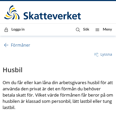
Till innehåll
Till navigationen
Till chattrobot
Logga in
Sök
Meny
Förmåner
Lyssna
Husbil
Om du får eller kan låna din arbetsgivares husbil för att 
använda den privat är det en förmån du behöver 
betala skatt för. Vilket värde förmånen får beror på om 
husbilen är klassad som personbil, lätt lastbil eller tung 
lastbil.