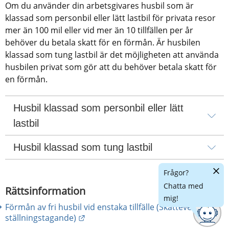
Om du använder din arbetsgivares husbil som är 
klassad som personbil eller lätt lastbil för privata resor 
mer än 100 mil eller vid mer än 10 tillfällen per år 
behöver du betala skatt för en förmån. Är husbilen 
klassad som tung lastbil är det möjligheten att använda 
husbilen privat som gör att du behöver betala skatt för 
en förmån.
Husbil klassad som personbil eller lätt 
lastbil
Husbil klassad som tung lastbil
Dölj
Frågor?
chatt
Chatta med
Rättsinformation
mig!
Förmån av fri husbil vid enstaka tillfälle (Skatteverkets
Länk till annan webbplats.
ställningstagande)