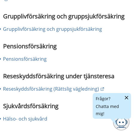
Grupplivförsäkring och gruppsjukförsäkring
Grupplivförsäkring och gruppsjukförsäkring
Pensionsförsäkring
Pensionsförsäkring 
Reseskyddsförsäkring under tjänsteresa
Länk till ann
Reseskyddsförsäkring (Rättslig vägledning)
Dölj
Frågor?
chatt
Sjukvårdsförsäkring
Chatta med
mig!
Hälso- och sjukvård