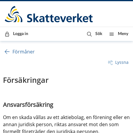
Till innehåll
Till navigationen
Till chattrobot
Logga in
Sök
Meny
Förmåner
Lyssna
Försäkringar
Ansvarsförsäkring
Om en skada vållas av ett aktiebolag, en förening eller en 
annan juridisk person, riktas ansvaret mot den som 
formellt företräder den juridiska personen, 