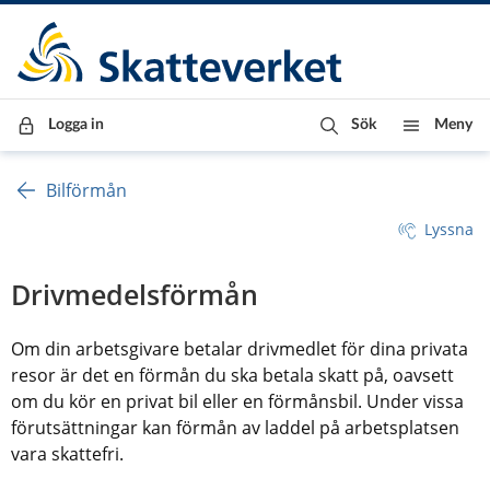
Till innehåll
Till navigationen
Till chattrobot
Logga in
Sök
Meny
Bilförmån
Lyssna
Drivmedelsförmån
Om din arbetsgivare betalar drivmedlet för dina privata 
resor är det en förmån du ska betala skatt på, oavsett 
om du kör en privat bil eller en förmånsbil. Under vissa 
förutsättningar kan förmån av laddel på arbetsplatsen 
vara skattefri.