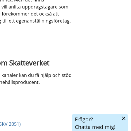
ill anlita uppdragstagare som 
ör förekommer det också att 
 till ett egenanställningsföretag.
om Skatteverket
kanaler kan du få hjälp och stöd 
nnehållsproducent.
Dölj
Frågor?
chatt
(SKV 2051)
Chatta med mig!