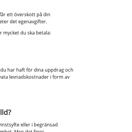
år ett överskott på din 
eter det egenavgifter.
r mycket du ska betala:
du har haft för dina uppdrag och 
vata levnadskostnader i form av 
lld?
stsyfte eller i begränsad 
mhet. Men det finns 