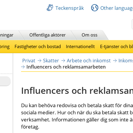
Teckenspråk
Other languag
Sök
ningar
Offentliga aktörer
Om oss
öring
Fastigheter och bostad
Internationellt
E-tjänster och b
Privat
Skatter
Arbete och inkomst
Inkom
Influencers och reklamsamarbeten
Influencers och reklams
Du kan behöva redovisa och betala skatt för dina
sociala medier. Hur och när du ska betala skatt b
verksamhet. Informationen gäller dig som inte är
företag.