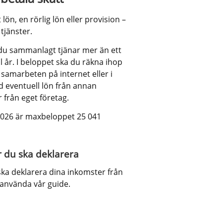
n, en rörlig lön eller provision – 
tjänster.
u sammanlagt tjänar mer än ett 
l år. I beloppet ska du räkna ihop 
samarbeten på internet eller i 
 eventuell lön från annan 
 från eget företag.
026 är maxbeloppet 25 041 
r du ska deklarera
ka deklarera dina inkomster från 
u använda vår guide.