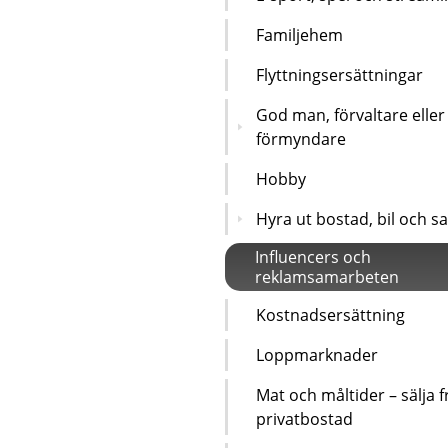
Familjehem
Flyttningsersättningar
God man, förvaltare eller
förmyndare
Hobby
Hyra ut bostad, bil och s
Influencers och
reklamsamarbeten
Kostnadsersättning
Loppmarknader
Mat och måltider – sälja f
privatbostad