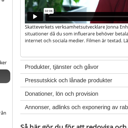
Skatteverkets verksamhetsutvecklare Jonna Enh
situationer då du som influerare behöver betala 
internet och sociala medier. Filmen är textad. 
aker
Produkter, tjänster och gåvor
Pressutskick och lånade produkter
Donationer, lön och provision
Annonser, adlinks och exponering av rab
rån
Så här gör du för att redovisa och 