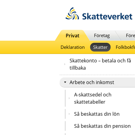
Till innehåll
Till navigationen
Till chattrobot
Privat
Företag
Före
Deklaration
Skatter
Folkbokf
Skattekonto – betala och få
tillbaka
Arbete och inkomst
A-skattsedel och
skattetabeller
Så beskattas din lön
Så beskattas din pension