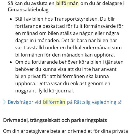
Så kan du avsluta en 
bilförmån
 om du är delägare i 
fåmansaktiebolag
Ställ av bilen hos Transportstyrelsen. Du blir 
fortfarande beskattad för fullt förmånsvärde för 
en månad om bilen ställs av någon eller några 
dagar in i månaden. Det är bara när bilen har 
varit avställd under en hel kalendermånad som 
bilförmånen för den månaden kan upphöra.
Om du fortfarande behöver köra bilen i tjänsten 
behöver du kunna visa att du inte har använt 
bilen privat för att bilförmånen ska kunna 
upphöra. Detta visar du enklast genom en 
noggrant ifylld körjournal.
Länk 
Bevisfrågor vid 
bilförmån
 på Rättslig vägledning
Drivmedel, trängselskatt och parkeringsplats
Om din arbetsgivare betalar drivmedlet för dina privata 