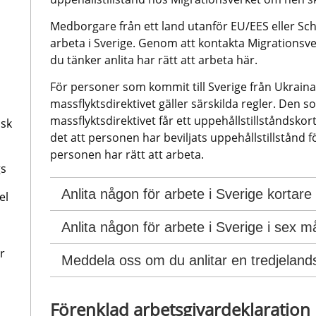
Medborgare från ett land utanför EU/EES eller Schw
arbeta i Sverige. Genom att kontakta Migrationsve
du tänker anlita har rätt att arbeta här.
För personer som kommit till Sverige från Ukraina
massflyktsdirektivet gäller särskilda regler. Den so
massflyktsdirektivet får ett uppehållstillståndskort
dsk
det att personen har beviljats uppehållstillstånd för 
personen har rätt att arbeta.
gs
Anlita någon för arbete i Sverige kortar
el
Anlita någon för arbete i Sverige i sex m
r
Meddela oss om du anlitar en tredjelan
Förenklad arbetsgivardeklaration