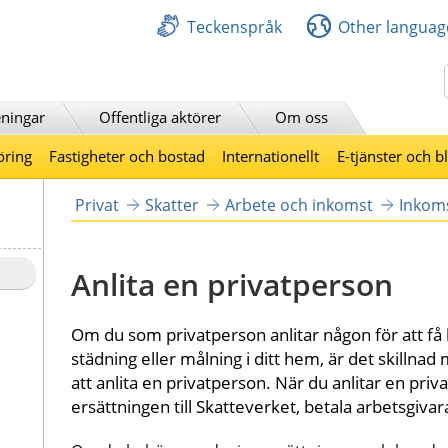
Teckenspråk
Other languag
Sök
ningar
Offentliga aktörer
Om oss
öring
Fastigheter och bostad
Internationellt
E-tjänster och b
Privat
Skatter
Arbete och inkomst
Inkom
Anlita en privatperson
Om du som privatperson anlitar någon för att få
städning eller målning i ditt hem, är det skillnad m
att anlita en privatperson. När du anlitar en pri
ersättningen till Skatteverket, betala arbetsgivara