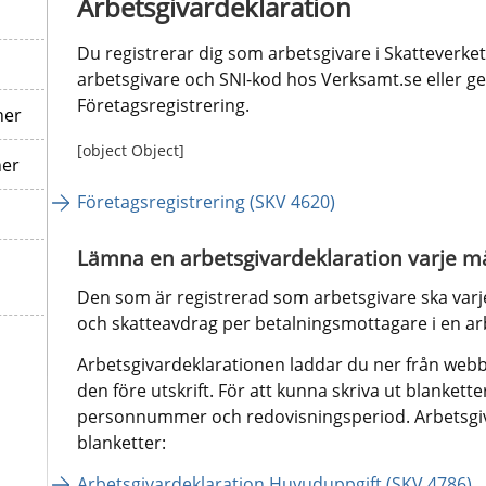
Arbetsgivardeklaration
Du registrerar dig som arbetsgivare i Skatteverkets
arbetsgivare och SNI-kod hos Verksamt.se eller gen
Företagsregistrering.
ner
[object Object]
ner
Företagsregistrering (SKV 4620)
Lämna en arbetsgivardeklaration varje 
Den som är registrerad som arbetsgivare ska varj
och skatteavdrag per betalningsmottagare i en ar
Arbetsgivardeklarationen laddar du ner från webben,
den före utskrift. För att kunna skriva ut blanketter
personnummer och redovisningsperiod. Arbetsgiva
blanketter:
Arbetsgivardeklaration Huvuduppgift (SKV 4786)