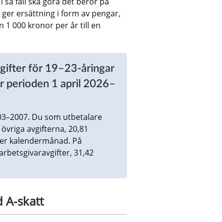
så fall ska göra det beror på 
ger ersättning i form av pengar, 
1 000 kronor per år till en 
vgifter för 19–23-åringar 
r perioden 1 april 2026–
3–2007. Du som utbetalare 
övriga avgifterna, 20,81 
per kalendermånad. På 
rbetsgivaravgifter, 31,42 
d A-skatt