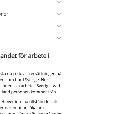
onor
ndet för arbete i 
ska du redovisa ersättningen på 
en som bor i Sverige. Hur 
sonen ska arbeta i Sverige. Vad 
ket land personen kommer från.
över inte ha tillstånd för att 
ver däremot ansöka om 
ka stanna längre än tre månader.