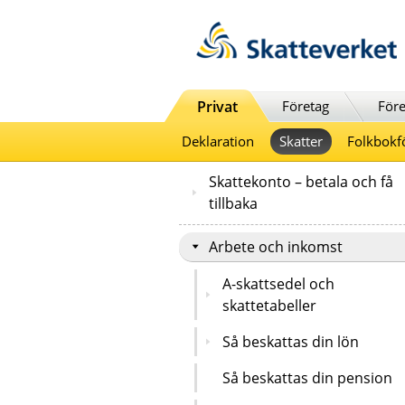
Till innehåll
Till navigationen
Till chattrobot
Privat
Företag
Före
Deklaration
Skatter
Folkbokf
Skattekonto – betala och få
tillbaka
Arbete och inkomst
A-skattsedel och
skattetabeller
Så beskattas din lön
Så beskattas din pension