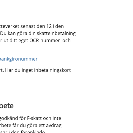
teverket senast den 12 i den 
 kan göra din skatteinbetalning 
r ut ditt eget OCR-nummer  och 
s bankgironummer
rt. Har du inget inbetalningskort 
nk till annan webbplats.
rbete
odkänd för F-skatt och inte 
rbete får du göra ett avdrag 
ar i den förenklade 