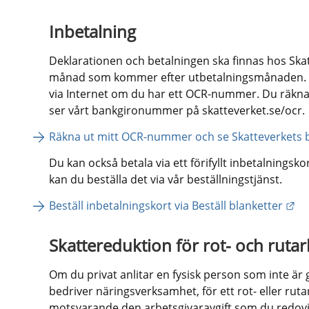
Inbetalning
Deklarationen och betalningen ska finnas hos Skat
månad som kommer efter utbetalningsmånaden. Du
via Internet om du har ett OCR-nummer. Du räkna
ser vårt bankgironummer på skatteverket.se/ocr.
Räkna ut mitt OCR-nummer och se Skatteverket
Du kan också betala via ett förifyllt inbetalningsko
kan du beställa det via vår beställningstjänst.
Lä
Beställ inbetalningskort via Beställ blanketter
Skattereduktion för rot- och ruta
Om du privat anlitar en fysisk person som inte är g
bedriver näringsverksamhet, för ett rot- eller ruta
motsvarande den arbetsgivaravgift som du redovis