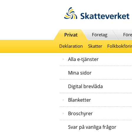
Till innehåll
Till navigationen
Till chattrobot
Privat
Företag
Före
Deklaration
Skatter
Folkbokföri
Alla e-tjänster
Mina sidor
Digital brevlåda
Blanketter
Broschyrer
Svar på vanliga frågor