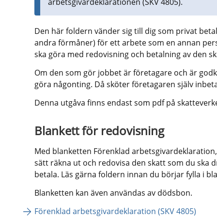
arbetsgivardeklarationen (SKV 4805).
Den här foldern vänder sig till dig som privat betala
andra förmåner) för ett arbete som en annan perso
ska göra med redovisning och betalning av den ska
Om den som gör jobbet är företagare och är godkä
göra någonting. Då sköter företagaren själv inbeta
Denna utgåva finns endast som pdf på skatteverke
Blankett för redovisning
Med blanketten Förenklad arbetsgivardeklaration, 
sätt räkna ut och redovisa den skatt som du ska dr
betala. Läs gärna foldern innan du börjar fylla i bl
Blanketten kan även användas av dödsbon.
Förenklad arbetsgivardeklaration (SKV 4805)