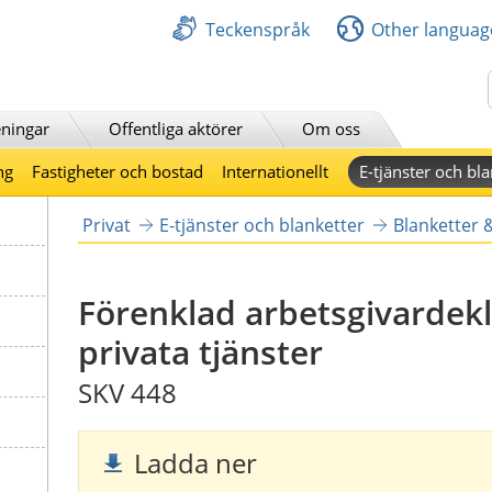
Teckenspråk
Other languag
Sök
ningar
Offentliga aktörer
Om oss
ng
Fastigheter och bostad
Internationellt
E-tjänster och bla
Privat
E-tjänster och blanketter
Blanketter 
Förenklad arbetsgivardekl
privata tjänster
SKV 448
Ladda ner