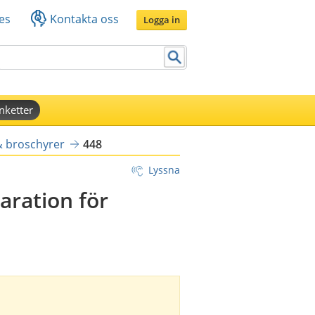
es
Kontakta oss
Logga in
nketter
& broschyrer
448
Lyssna
aration för