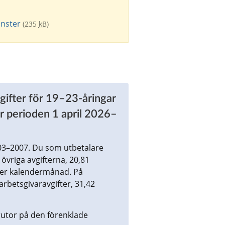
änster
(235
kB
)
vgifter för 19–23-åringar 
r perioden 1 april 2026–
3–2007. Du som utbetalare 
övriga avgifterna, 20,81 
per kalendermånad. På 
rbetsgivaravgifter, 31,42 
utor på den förenklade 