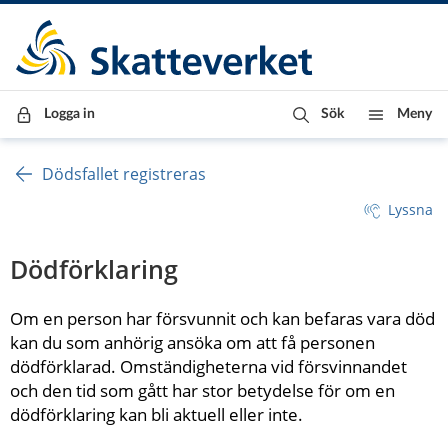
Till innehåll
Till navigationen
Till chattrobot
Logga in
Sök
Meny
Dödsfallet registreras
Lyssna
Dödförklaring
Om en person har försvunnit och kan befaras vara död 
kan du som anhörig ansöka om att få personen 
dödförklarad. Omständigheterna vid försvinnandet 
och den tid som gått har stor betydelse för om en 
dödförklaring kan bli aktuell eller inte.