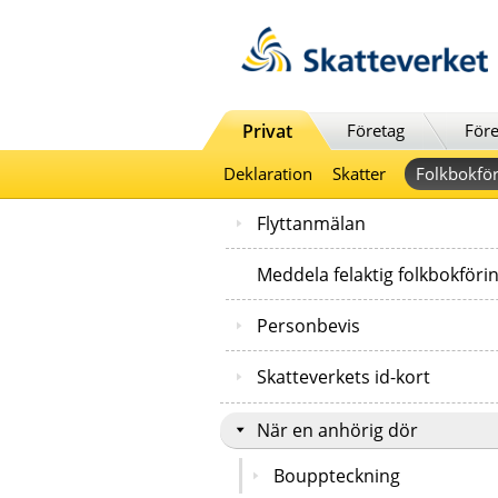
Till innehåll
Till navigationen
Till chattrobot
Privat
Företag
Före
Deklaration
Skatter
Folkbokför
Flyttanmälan
Meddela felaktig folkbokföri
Personbevis
Skatteverkets id-kort
När en anhörig dör
Bouppteckning