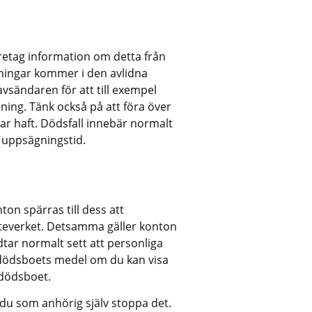
etag information om detta från 
ningar kommer i den avlidna 
sändaren för att till exempel 
ing. Tänk också på att föra över 
r haft. Dödsfall innebär normalt 
 uppsägningstid.
on spärras till dess att 
teverket. Detsamma gäller konton 
ar normalt sett att personliga 
dödsboets medel om du kan visa 
 dödsboet.
du som anhörig själv stoppa det.