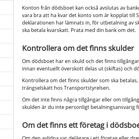
Konton från dödsboet kan också avslutas av banken
vara bra att ha kvar det konto som är kopplat till S
deklarationen har lämnats in, för utbetalning av s
ska betala kvarskatt. Prata med din bank om det.
Kontrollera om det finns skulder
Om dödsboet har en skuld och det finns tillgångar
innan eventuellt överskott delas ut (skiftas) och 
Kontrollera om det finns skulder som ska betalas, t
trängselskatt hos Transportstyrelsen.
Om det inte finns några tillgångar eller om tillgång
skulden är du inte personligt betalningsansvarig f
Om det finns ett företag i dödsbo
Om den avlidna var delägare i ett företag eller dre