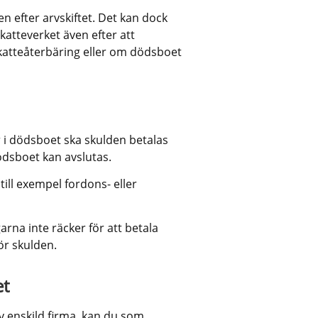
 efter arvskiftet. Det kan dock 
katteverket även efter att 
katteåterbäring eller om dödsboet 
 i dödsboet ska skulden betalas 
dödsboet kan avslutas.
ill exempel fordons- eller 
arna inte räcker för att betala 
ör skulden.
et
v enskild firma, kan du som 