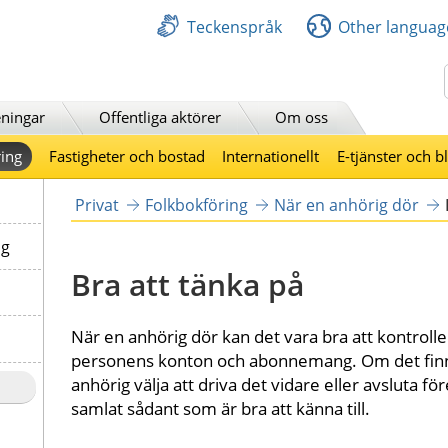
Teckenspråk
Other languag
Sök
ningar
Offentliga aktörer
Om oss
ing
Fastigheter och bostad
Internationellt
E-tjänster och b
Privat
Folkbokföring
När en anhörig dör
ng
Bra att tänka på
När en anhörig dör kan det vara bra att kontrol
personens konton och abonnemang. Om det finns
anhörig välja att driva det vidare eller avsluta för
samlat sådant som är bra att känna till. 