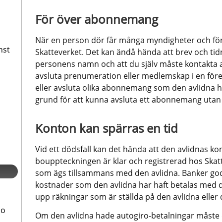
För över abonnemang
När en person dör får många myndigheter och för
nst
Skatteverket. Det kan ändå hända att brev och tid
personens namn och att du själv måste kontakta av
avsluta prenumeration eller medlemskap i en fören
eller avsluta olika abonnemang som den avlidna ha
grund för att kunna avsluta ett abonnemang utan
Konton kan spärras en tid
Vid ett dödsfall kan det hända att den avlidnas kont
bouppteckningen är klar och registrerad hos Skat
som ägs tillsammans med den avlidna. Banker godt
kostnader som den avlidna har haft betalas med 
upp räkningar som är ställda på den avlidna eller
bo
Om den avlidna hade autogiro-betalningar måste 