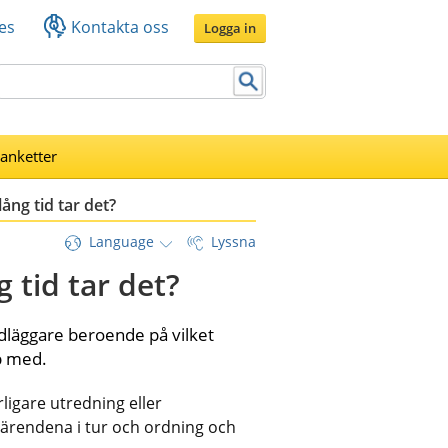
es
Kontakta oss
Logga in
lanketter
ång tid tar det?
Language
Lyssna
 tid tar det?
ndläggare beroende på vilket 
p med.
igare utredning eller 
 ärendena i tur och ordning och 