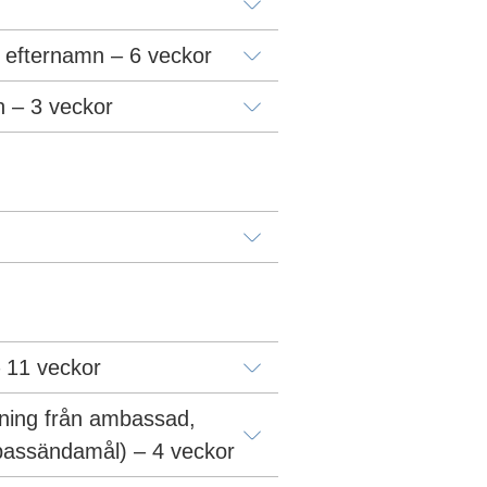
a efternamn – 6 veckor
n – 3 veckor
 11 veckor
ing från ambassad, 
(passändamål) – 4 veckor