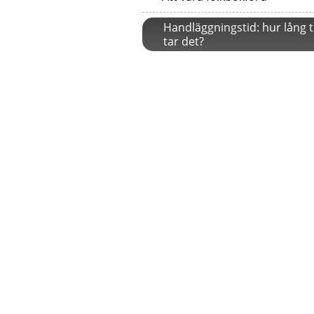
Handläggningstid: hur lång t
tar det?