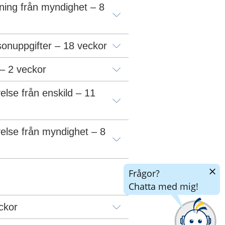
ing från myndighet – 8 
onuppgifter – 18 veckor
– 2 veckor
e från enskild – 11 
se från myndighet – 8 
Dölj
Frågor?
chatt
Chatta med mig!
ckor