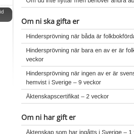
Om du inte flyttar men behöver ändra ad
id
Om ni ska gifta er
Hindersprövning när båda är folkbokförda
Hindersprövning när bara en av er är folk
veckor
Hindersprövning när ingen av er är svens
hemvist i Sverige – 9 veckor
Äktenskapscertifikat – 2 veckor
Om ni har gift er
Äktenskap som har ingåtts i Sverige – 1