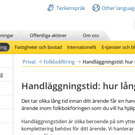
Teckenspråk
Other languag
Sök
ningar
Offentliga aktörer
Om oss
ing
Fastigheter och bostad
Internationellt
E-tjänster och b
Privat
Folkbokföring
Handläggningstid: hur l
ng
Handläggningstid: hur lång
Det tar olika lång tid innan ditt ärende får en ha
ärende inom folkbokföringen som du vill ha hjäl
Handläggningstiden är olika beroende på om ytterl
komplettering behövs för ditt ärende. Vi hanterar