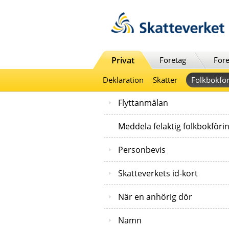
Till innehåll
Till navigationen
Till chattrobot
Privat
Företag
Före
Deklaration
Skatter
Folkbokför
Flyttanmälan
Meddela felaktig folkbokföri
Personbevis
Skatteverkets id-kort
När en anhörig dör
Namn