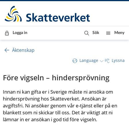
Till innehåll
Till navigationen
Till chattrobot
Logga in
Sök
Meny
Äktenskap
Language
Lyssna
Före vigseln – hindersprövning
Innan ni kan gifta er i Sverige måste ni ansöka om 
hindersprövning hos Skatteverket. Ansökan är 
avgiftsfri. Ni ansöker genom vår e-tjänst eller på en 
blankett som ni skickar till oss. Det är viktigt att ni 
lämnar in er ansökan i god tid före vigseln.