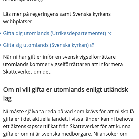
Läs mer på regeringens samt Svenska kyrkans 
webbplatser.
Länk till a
Gifta dig utomlands (Utrikesdepartementet)
Länk till annan web
Gifta sig utomlands (Svenska kyrkan)
När ni har gift er inför en svensk vigselförrättare 
utomlands kommer vigselförrättaren att informera 
Skatteverket om det.
Om ni vill gifta er utomlands enligt utländsk 
lag
Ni måste själva ta reda på vad som krävs för att ni ska få 
gifta er i det aktuella landet. I vissa länder kan ni behöva 
ett äktenskapscertifikat från Skatteverket för att kunna 
gifta er om ni är svenska medborgare. Ni ansöker om 