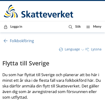
Till innehåll
Till navigationen
Till chattrobot
Logga in
Sök
Meny
Folkbokföring
Language
Lyssna
Flytta till Sverige
Du som har flyttat till Sverige och planerar att bo här i 
minst ett år ska i de flesta fall vara folkbokförd här. Du 
ska därför anmäla din flytt till Skatteverket. Det gäller 
även dig som är avregistrerad
som försvunnen eller 
som utflyttad.