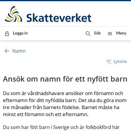
Till innehåll
Till navigationen
Till chattrobot
Logga in
Sök
Meny
Namn
Lyssna
Ansök om namn för ett nyfött barn
Du som är vårdnadshavare ansöker om förnamn och 
efternamn för ditt nyfödda barn. Det ska du göra inom 
tre månader från barnets födelse. Barnet måste ha 
minst ett förnamn och ett efternamn.
Du som har fött barn i Sverige och är folkbokförd här 