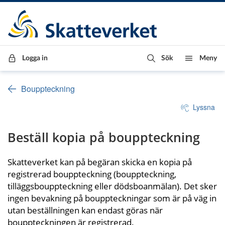
Till innehåll
Till navigationen
Till chattrobot
Logga in
Sök
Meny
Bouppteckning
Lyssna
Beställ kopia på bouppteckning
Skatteverket kan på begäran skicka en kopia på 
registrerad bouppteckning (bouppteckning, 
tilläggsbouppteckning eller dödsboanmälan). Det sker 
ingen bevakning på bouppteckningar som är på väg in 
utan beställningen kan endast göras när 
bouppteckningen är registrerad.