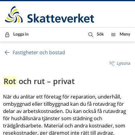
Till innehåll
Till navigationen
Till chattrobot
Logga in
Sök
Meny
Fastigheter och bostad
Lyssna
Rot
 och rut – privat
När du anlitar ett företag för reparation, underhåll, 
ombyggnad eller tillbyggnad kan du få rotavdrag för 
delar av arbetskostnaden. Du kan också få rutavdrag 
för hushållsnära tjänster som städning och 
trädgårdsarbete. Material och andra kostnader, som 
resekostnader, ger däremot inte rätt till avdrag.