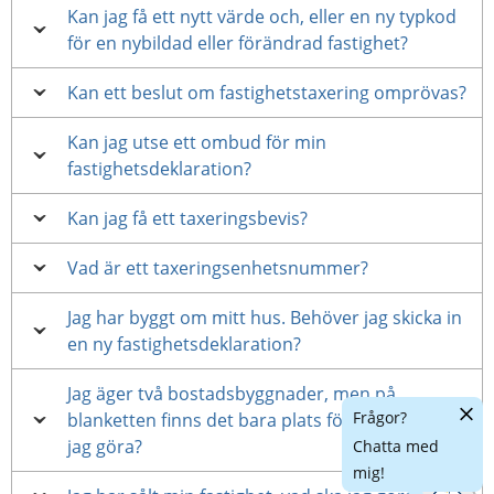
Kan jag få ett nytt värde och, eller en ny typkod
för en nybildad eller förändrad fastighet?
Kan ett beslut om fastighetstaxering omprövas?
Kan jag utse ett ombud för min
fastighetsdeklaration?
Kan jag få ett taxeringsbevis?
Vad är ett taxeringsenhetsnummer?
Jag har byggt om mitt hus. Behöver jag skicka in
en ny fastighetsdeklaration?
Jag äger två bostadsbyggnader, men på
Dölj
Frågor?
blanketten finns det bara plats för en. Hur ska
chatt
jag göra?
Chatta med
mig!