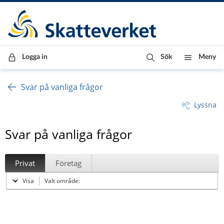
Till innehåll
Till navigationen
Till chattrobot
Logga in
Sök
Meny
Svar på vanliga frågor
Lyssna
Svar på vanliga frågor
Privat
Företag
Visa
Valt område: