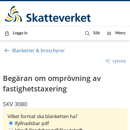
Till innehåll
Till navigationen
Till chattrobot
Logga in
Sök
Meny
Blanketter & broschyrer
Lyssna
Begäran om omprövning av
fastighetstaxering
SKV 3080
Vilket format ska blanketten ha?
Ifyllnadsbar pdf