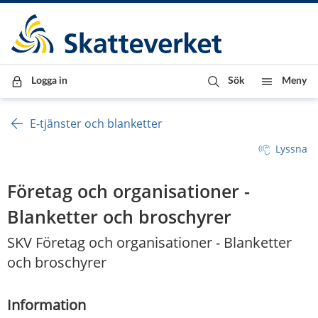
Till innehåll
Till navigationen
Till chattrobot
Logga in
Sök
Meny
E-tjänster och blanketter
Lyssna
Företag och organisationer -
Blanketter och broschyrer
SKV Företag och organisationer - Blanketter
och broschyrer
Information