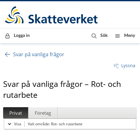
Till innehåll
Till navigationen
Till chattrobot
Logga in
Sök
Meny
Svar på vanliga frågor
Lyssna
Svar på vanliga frågor – Rot- och
rutarbete
Privat
Företag
Visa
Valt område: Rot- och rutarbete