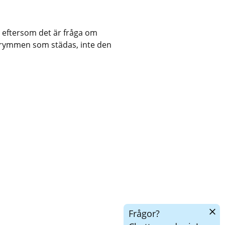
r eftersom det är fråga om
rymmen som städas, inte den
Dölj
Frågor?
chatt