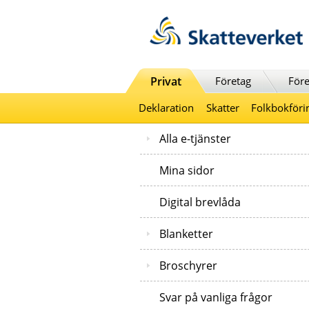
Till innehåll
Till navigationen
Till chattrobot
Privat
Företag
Före
Deklaration
Skatter
Folkbokföri
Alla e-tjänster
Mina sidor
Digital brevlåda
Blanketter
Broschyrer
Svar på vanliga frågor