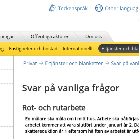
Teckenspråk
Other languag
Sök
ningar
Offentliga aktörer
Om oss
ng
Fastigheter och bostad
Internationellt
E-tjänster och bla
Privat
E-tjänster och blanketter
Svar på vanl
Svar på vanliga frågor
Rot- och rutarbete
En målare ska måla om i mitt hus. Arbete ska påbörjas
arbetet kommer att vara slutfört under januari år 2. Där
skattereduktion år 1 eftersom hälften av arbetet är utf