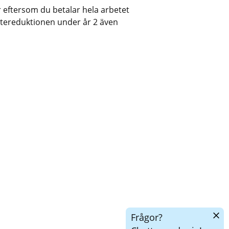
 eftersom du betalar hela arbetet 
ttereduktionen under år 2 även 
Dölj
Frågor?
chatt