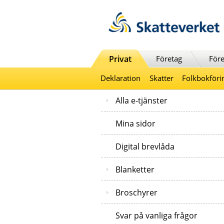
Till innehåll
Till navigationen
Till chattrobot
Privat
Företag
Före
Deklaration
Skatter
Folkbokföri
Alla e-tjänster
Mina sidor
Digital brevlåda
Blanketter
Broschyrer
Svar på vanliga frågor