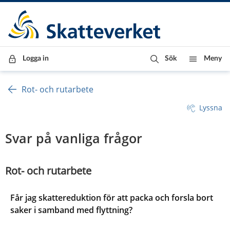
Till innehåll
Till navigationen
Till chattrobot
Logga in
Sök
Meny
Rot- och rutarbete
Lyssna
Svar på vanliga frågor
Rot- och rutarbete
Får jag skattereduktion för att packa och forsla bort
saker i samband med flyttning?