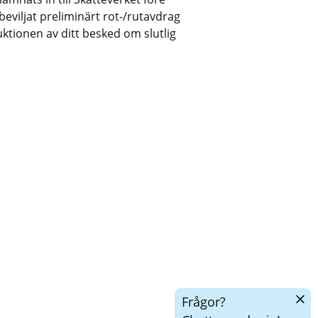
viljat preliminärt rot-/rutavdrag 
uktionen av ditt besked om slutlig 
Dölj
Frågor?
chatt