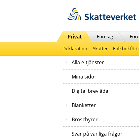
Till innehåll
Till navigationen
Till chattrobot
Privat
Företag
Före
Deklaration
Skatter
Folkbokföri
Alla e-tjänster
Mina sidor
Digital brevlåda
Blanketter
Broschyrer
Svar på vanliga frågor