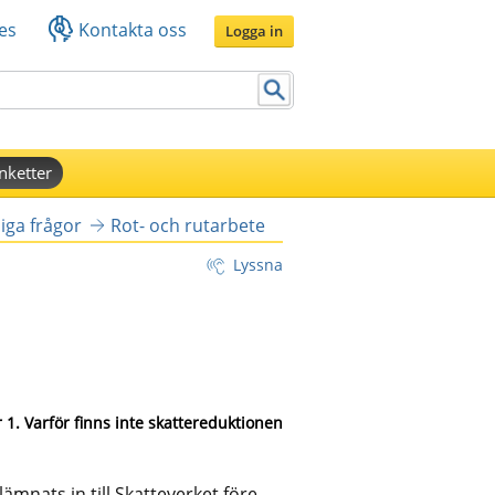
es
Kontakta oss
Logga in
nketter
iga frågor
Rot- och rutarbete
Lyssna
 1. Varför finns inte skattereduktionen 
mnats in till Skatteverket före 