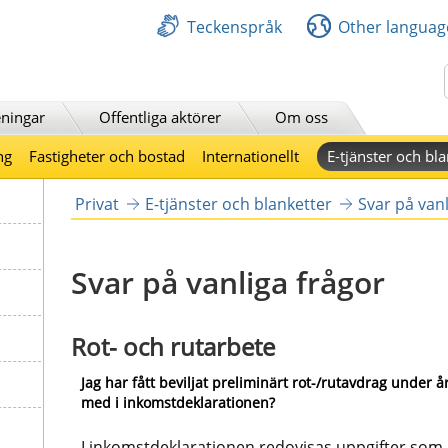
Teckenspråk
Other languag
Sök
ningar
Offentliga aktörer
Om oss
ng
Fastigheter och bostad
Internationellt
E-tjänster och bla
Privat
E-tjänster och blanketter
Svar på vanl
Svar på vanliga frågor
Rot- och rutarbete
Jag har fått beviljat preliminärt rot-/rutavdrag under år
med i inkomstdeklarationen?
I inkomstdeklarationen redovisas uppgifter som lä