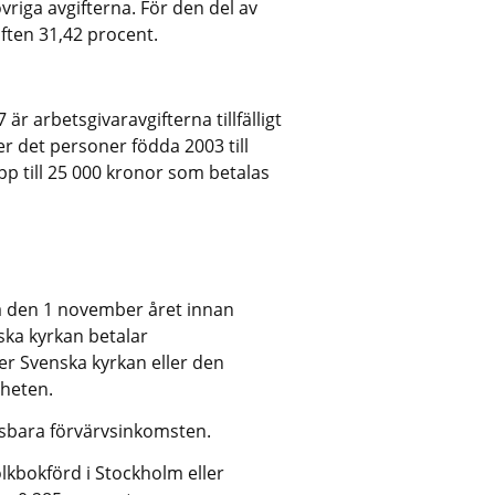
riga avgifterna. För den del av 
ften 31,42 procent.
r arbetsgivaravgifterna tillfälligt 
r det personer födda 2003 till 
p till 25 000 kronor som betalas 
a den 1 november året innan 
ka kyrkan betalar 
r Svenska kyrkan eller den 
heten.
sbara förvärvsinkomsten.
kbokförd i Stockholm eller 