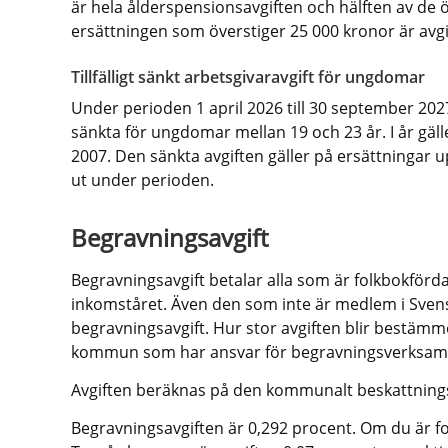
är hela ålderspensionsavgiften och hälften av de öv
ersättningen som överstiger 25 000 kronor är avgi
Tillfälligt sänkt arbetsgivaravgift för ungdomar
Under perioden 1 april 2026 till 30 september 2027 ä
sänkta för ungdomar mellan 19 och 23 år. I år gälle
2007. Den sänkta avgiften gäller på ersättningar up
ut under perioden.
Begravningsavgift
Begravningsavgift betalar alla som är folkbokförd
inkomståret. Även den som inte är medlem i Svens
begravningsavgift. Hur stor avgiften blir bestämme
kommun som har ansvar för begravningsverksam
Avgiften beräknas på den kommunalt beskattning
Begravningsavgiften är 0,292 procent. Om du är fol