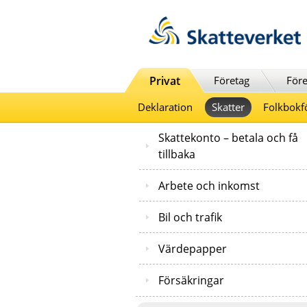
Till innehåll
Till navigationen
Till chattrobot
Privat
Företag
Före
Deklaration
Skatter
Folkbokf
Skattekonto – betala och få
tillbaka
Arbete och inkomst
Bil och trafik
Värdepapper
Försäkringar