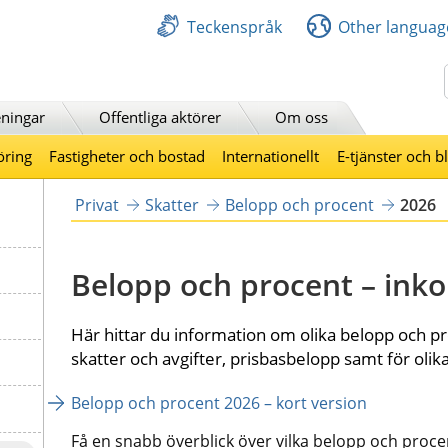
Teckenspråk
Other languag
Sök
ningar
Offentliga aktörer
Om oss
öring
Fastigheter och bostad
Internationellt
E-tjänster och b
Privat
Skatter
Belopp och procent
2026
Belopp och procent – ink
Här hittar du information om olika belopp och pr
skatter och avgifter, prisbasbelopp samt för olik
Belopp och procent 2026 – kort version
Få en snabb överblick över vilka belopp och procen