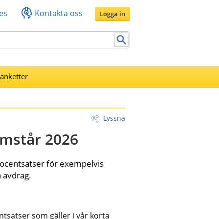
es
Kontakta oss
Logga in
lanketter
Lyssna
omstår 2026
ocentsatser för exempelvis 
a avdrag.
tsatser som gäller i vår korta 