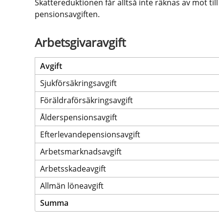
Skattereduktionen får alltså inte räknas av mot ti
pensionsavgiften.
Arbetsgivaravgift
Avgift
Sjukförsäkringsavgift
Föräldraförsäkringsavgift
Ålderspensionsavgift
Efterlevandepensionsavgift
Arbetsmarknadsavgift
Arbetsskadeavgift
Allmän löneavgift
Summa