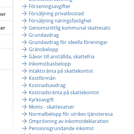
Förseningsavgifter
Försäljning privatbostad
ner
Försäljning näringsfastighet
ner
Genomsnittlig kommunal skattesats
Grundavdrag
Grundavdrag för ideella föreningar
Gränsbelopp
Gåvor till anställda, skattefria
Inkomstbasbelopp
Intäktsränta på skattekontot
Kostförmån
Kostnadsavdrag
Kostnadsränta på skattekontot
Kyrkoavgift
Moms - skattesatser
Normalbelopp för utrikes tjänsteresa
Omprövning av inkomstdeklaration
Pensionsgrundande inkomst