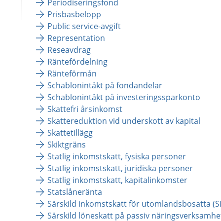
Periodiseringsfond
Prisbasbelopp
Public service-avgift
Representation
Reseavdrag
Räntefördelning
Ränteförmån
Schablonintäkt på fondandelar
Schablonintäkt på investeringssparkonto
Skattefri årsinkomst
Skattereduktion vid underskott av kapital
Skattetillägg
Skiktgräns
Statlig inkomstskatt, fysiska personer
Statlig inkomstskatt, juridiska personer
Statlig inkomstskatt, kapitalinkomster
Statslåneränta
Särskild inkomstskatt för utomlandsbosatta (S
Särskild löneskatt på passiv näringsverksamhe