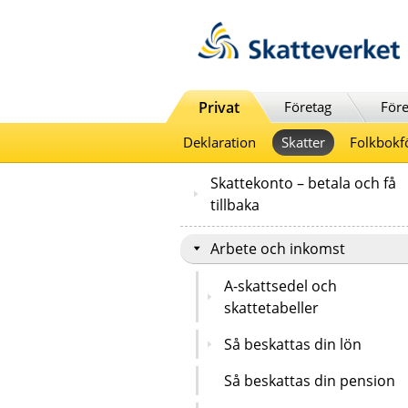
Till innehåll
Till navigationen
Till chattrobot
Privat
Företag
Före
Deklaration
Skatter
Folkbokf
Skattekonto – betala och få
tillbaka
Arbete och inkomst
A-skattsedel och
skattetabeller
Så beskattas din lön
Så beskattas din pension