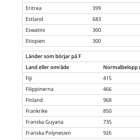
Eritrea
399
Estland
683
Eswatini
300
Etiopien
300
Länder som börjar på F
Land eller område
Normalbelopp (e
Fiji
415
Filippinerna
466
Finland
968
Frankrike
850
Franska Guyana
735
Franska Polynesien
926