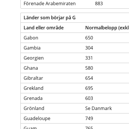
Förenade Arabemiraten
883
Länder som börjar på G
Land eller område
Normalbelopp (exklu
Gabon
650
Gambia
304
Georgien
331
Ghana
580
Gibraltar
654
Grekland
695
Grenada
603
Grönland
Se Danmark
Guadeloupe
749
Guam
765