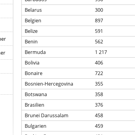
Belarus
300
Belgien
897
Belize
591
ner
Benin
562
Bermuda
1 217
ner
Bolivia
406
Bonaire
722
Bosnien-Hercegovina
355
Botswana
358
Brasilien
376
Brunei Darussalam
458
Bulgarien
459