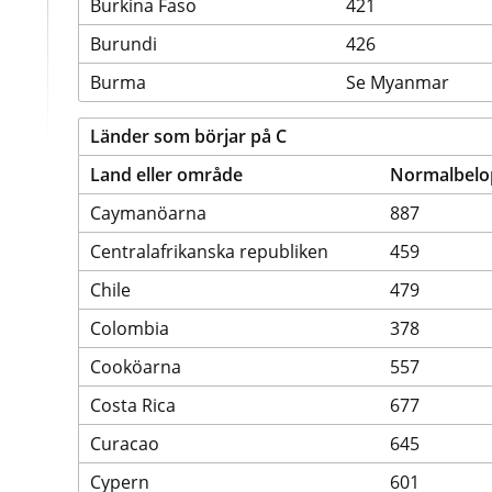
Burkina Faso
421
Burundi
426
Burma
Se Myanmar
Länder som börjar på C
Land eller område
Normalbelop
Caymanöarna
887
Centralafrikanska republiken
459
Chile
479
Colombia
378
Cooköarna
557
Costa Rica
677
Curacao
645
Cypern
601