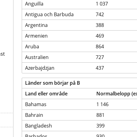
Anguilla
1 037
Antigua och Barbuda
742
Argentina
388
Armenien
469
Aruba
864
st
Australien
727
Azerbajdzjan
437
Länder som börjar på B
Land eller område
Normalbelopp (exk
Bahamas
1 146
Bahrain
881
Bangladesh
399
Barbados
930