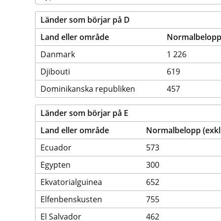
Länder som börjar på D
Land eller område
Normalbelopp (
Danmark
1 226
Djibouti
619
Dominikanska republiken
457
Länder som börjar på E
Land eller område
Normalbelopp (exklu
Ecuador
573
Egypten
300
Ekvatorialguinea
652
Elfenbenskusten
755
El Salvador
462