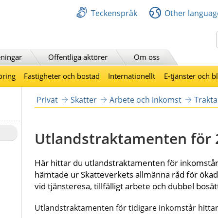
Teckenspråk
Other languag
Sök
ningar
Offentliga aktörer
Om oss
öring
Fastigheter och bostad
Internationellt
E-tjänster och b
Privat
Skatter
Arbete och inkomst
Trakt
Utlandstraktamenten för 
Här hittar du utlandstraktamenten för inkomstår
hämtade ur Skatteverkets allmänna råd för ökade
vid tjänsteresa, tillfälligt arbete och dubbel bosät
Utlandstraktamenten för tidigare inkomstår hittar