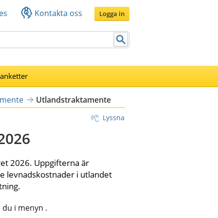
es
Kontakta oss
Logga in
lanketter
amente
Utlandstraktamente
Lyssna
2026
et 2026. Uppgifterna är 
 levnadskostnader i utlandet 
tning.
 du i menyn .