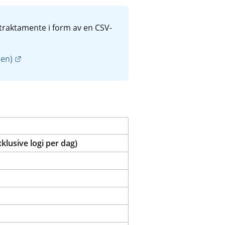
traktamente i form av en CSV-
Länk till annan webbplats.
len)
lusive logi per dag)