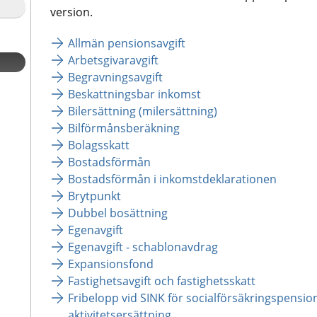
version.
Allmän pensionsavgift
Arbetsgivaravgift
Begravningsavgift
Beskattningsbar inkomst
Bilersättning (milersättning)
Bilförmånsberäkning
Bolagsskatt
Bostadsförmån
Bostadsförmån i inkomstdeklarationen
Brytpunkt
Dubbel bosättning
Egenavgift
Egenavgift - schablonavdrag
Expansionsfond
Fastighetsavgift och fastighetsskatt
Fribelopp vid SINK för socialförsäkringspensio
aktivitetsersättning