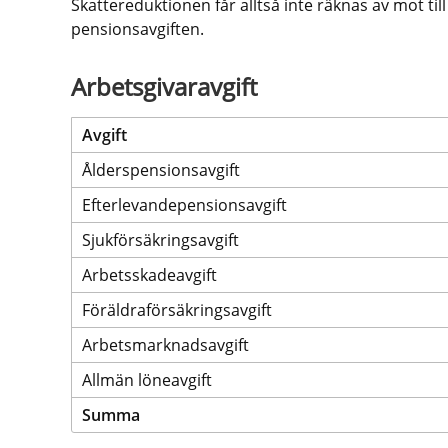
Skattereduktionen får alltså inte räknas av mot ti
pensionsavgiften.
Arbetsgivaravgift
Avgift
Ålderspensionsavgift 
Efterlevandepensionsavgift
Sjukförsäkringsavgift 
Arbetsskadeavgift 
Föräldraförsäkringsavgift
Arbetsmarknadsavgift
Allmän löneavgift
Summa