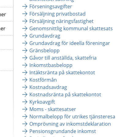
Förseningsavgifter
Försäljning privatbostad
ner
Försäljning näringsfastighet
ner
Genomsnittlig kommunal skattesats
Grundavdrag
Grundavdrag för ideella föreningar
Gränsbelopp
Gåvor till anställda, skattefria
Inkomstbasbelopp
Intäktsränta på skattekontot
Kostförmån
Kostnadsavdrag
Kostnadsränta på skattekontot
Kyrkoavgift
Moms - skattesatser
Normalbelopp för utrikes tjänsteresa
Omprövning av inkomstdeklaration
Pensionsgrundande inkomst