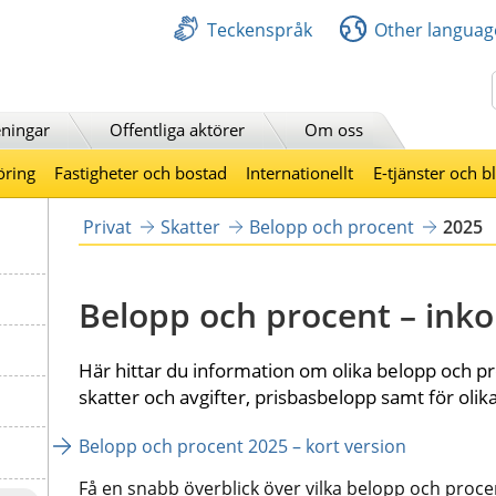
Teckenspråk
Other languag
Sök
ningar
Offentliga aktörer
Om oss
öring
Fastigheter och bostad
Internationellt
E-tjänster och b
Privat
Skatter
Belopp och procent
2025
Belopp och procent – ink
Här hittar du information om olika belopp och pr
skatter och avgifter, prisbasbelopp samt för olik
Belopp och procent 2025 – kort version
Få en snabb överblick över vilka belopp och procen