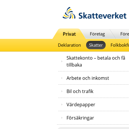
Till innehåll
Till navigationen
Till chattrobot
Privat
Företag
Före
Deklaration
Skatter
Folkbokf
Skattekonto – betala och få
tillbaka
Arbete och inkomst
Bil och trafik
Värdepapper
Försäkringar