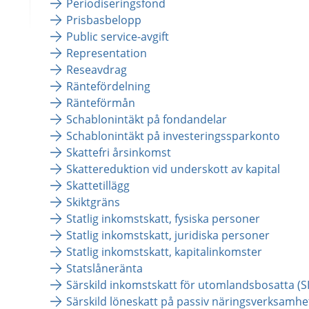
Periodiseringsfond
Prisbasbelopp
Public service-avgift
Representation
Reseavdrag
Räntefördelning
Ränteförmån
Schablonintäkt på fondandelar
Schablonintäkt på investeringssparkonto
Skattefri årsinkomst
Skattereduktion vid underskott av kapital
Skattetillägg
Skiktgräns
Statlig inkomstskatt, fysiska personer
Statlig inkomstskatt, juridiska personer
Statlig inkomstskatt, kapitalinkomster
Statslåneränta
Särskild inkomstskatt för utomlandsbosatta (S
Särskild löneskatt på passiv näringsverksamhe