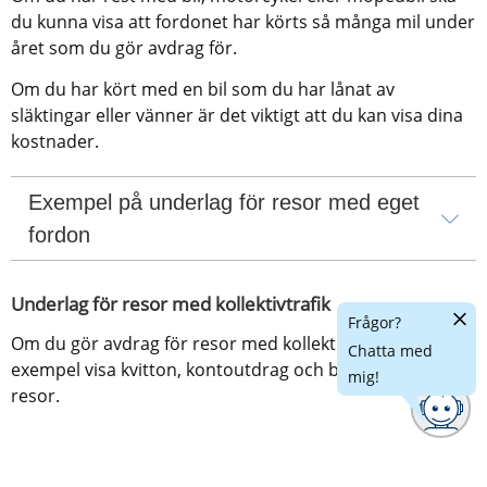
du kunna visa att fordonet har körts så många mil under 
året som du gör avdrag för.
Om du har kört med en bil som du har lånat av 
släktingar eller vänner är det viktigt att du kan visa dina 
kostnader.
Exempel på underlag för resor med eget 
fordon
Underlag för resor med kollektivtrafik
Dölj
Frågor?
chatt
Om du gör avdrag för resor med kollektivtrafik kan du till 
Chatta med
exempel visa kvitton, kontoutdrag och biljetter för dina 
mig!
resor.