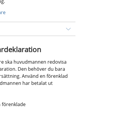
ng.
are
ardeklaration
re ska huvudmannen redovisa 
laration. Den behöver du bara 
ättning. Använd en förenklad 
dmannen har betalat ut 
 förenklade 