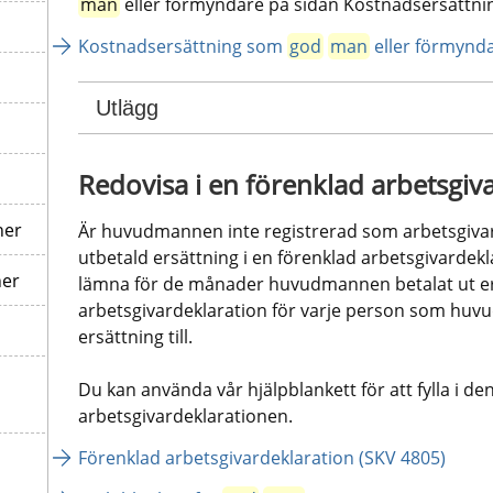
man
 eller förmyndare på sidan Kostnadsersättni
Kostnadsersättning som 
god
man
 eller förmynd
Utlägg
Redovisa i en förenklad arbetsgiv
ner
Är huvudmannen inte registrerad som arbetsgiva
utbetald ersättning i en förenklad arbetsgivardek
ner
lämna för de månader huvudmannen betalat ut ers
arbetsgivardeklaration för varje person som huvu
ersättning till. 
Du kan använda vår hjälpblankett för att fylla i den
arbetsgivardeklarationen.
Förenklad arbetsgivardeklaration (SKV 4805)