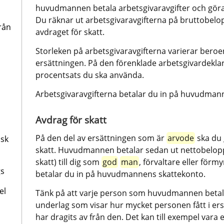
huvudmannen betala arbetsgivaravgifter och göra a
Du räknar ut arbetsgivaravgifterna på bruttobelopp
rån
avdraget för skatt.
Storleken på arbetsgivaravgifterna varierar beroe
ersättningen. På den förenklade arbetsgivardeklara
procentsats du ska använda.
Arbetsgivaravgifterna betalar du in på huvudman
Avdrag för skatt
På den del av ersättningen som är 
arvode
 ska du
dsk
skatt. Huvudmannen betalar sedan ut nettobeloppet
skatt) till dig som 
god
man
, förvaltare eller för
gs
betalar du in på huvudmannens skattekonto.
el
Tänk på att varje person som huvudmannen betalar u
underlag som visar hur mycket personen fått i ers
har dragits av från den. Det kan till exempel vara 