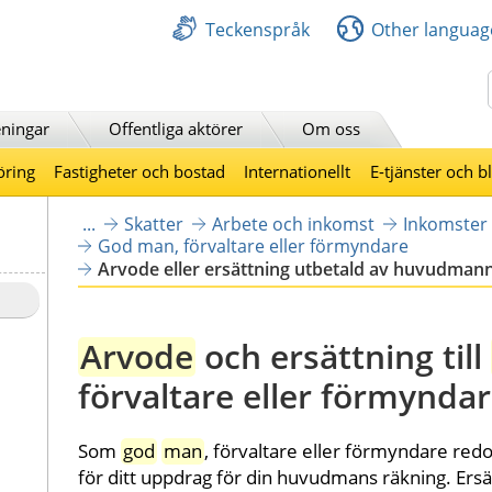
Teckenspråk
Other languag
Sök
ningar
Offentliga aktörer
Om oss
öring
Fastigheter och bostad
Internationellt
E-tjänster och b
...
Skatter
Arbete och inkomst
Inkomster
God man, förvaltare eller förmyndare
Arvode eller ersättning utbetald av huvudman
Arvode
 och ersättning till 
förvaltare eller förmynda
Som 
god
man
, förvaltare eller förmyndare redo
för ditt uppdrag för din huvudmans räkning. Ersät