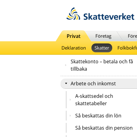
Till innehåll
Till navigationen
Till chattrobot
Privat
Företag
Före
Deklaration
Skatter
Folkbokf
Skattekonto – betala och få
tillbaka
Arbete och inkomst
A-skattsedel och
skattetabeller
Så beskattas din lön
Så beskattas din pension