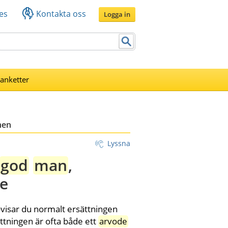
es
Kontakta oss
Logga in
lanketter
nen
Lyssna
god
man
, 
re
visar du normalt ersättningen 
tningen är ofta både ett 
arvode