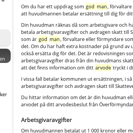
Om du har ett uppdrag som 
god
man
, förvaltar
att huvudmannen betalar ersättning till dig för dit
Din huvudman räknas då som arbetsgivare och har 
betala arbetsgivaravgifter och avdragen skatt till S
som är 
god
man
, förvaltare eller förmyndare s
det. Om du har haft extra kostnader på grund av
också ersätta dig för det. Det är redovisningen so
en
arbetsgivaravgifter dras från din huvudmans skat
att det finns information om ditt 
arvode
 tryckt i 
I vissa fall betalar kommunen ut ersättningen, i så 
arbetsgivaravgifter och avdragen skatt till Skattev
aker
Du hittar information om det är din huvudman el
arvodet på ditt arvodesbeslut från Överförmynd
Arbetsgivaravgifter
Om huvudmannen betalat ut 1 000 kronor eller mer