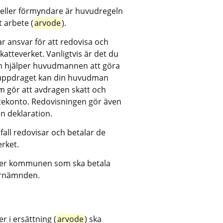
e eller förmyndare är huvudregeln 
t arbete (
arvode
).
ansvar för att redovisa och 
katteverket. Vanligtvis är det du 
om hjälper huvudmannen att göra 
 uppdraget kan din huvudman 
m gör att avdragen skatt och 
tekonto. Redovisningen gör även 
din deklaration.
fall redovisar och betalar de 
erket.
ler kommunen som ska betala 
arnämnden.
 i ersättning (
arvode
) ska 