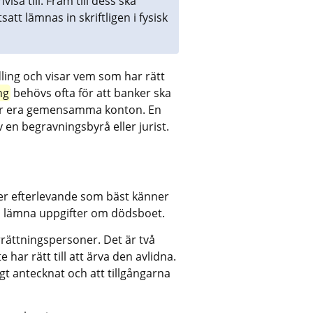
isa till. Fram till dess ska 
 lämnas in skriftligen i fysisk 
ng och visar vem som har rätt 
ng
 behövs ofta för att banker ska 
ller era gemensamma konton. En 
v en begravningsbyrå eller jurist.
 er efterlevande som bäst känner 
h lämna uppgifter om dödsboet.
ättningspersoner. Det är två 
har rätt till att ärva den avlidna. 
igt antecknat och att tillgångarna 