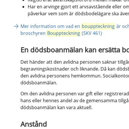
Har en arvinge gjort ett arvsavstående eller o
påverkar vem som är dödsbodelägare ska även
Mer information om vad en 
bouppteckning
 är och
broschyren 
Bouppteckning
 (SKV 461)
En dödsboanmälan kan ersätta b
Det händer att den avlidna personen saknar tillgå
begravningskostnader och liknande. Då kan dödsboet
den avlidna personens hemkommun. Socialkontoret
dödsboanmälan.
Om den avlidna personen var gift eller registrerad 
hans eller hennes andel av de gemensamma tillgå
dödsboanmälan kan vara aktuell.
Anstånd