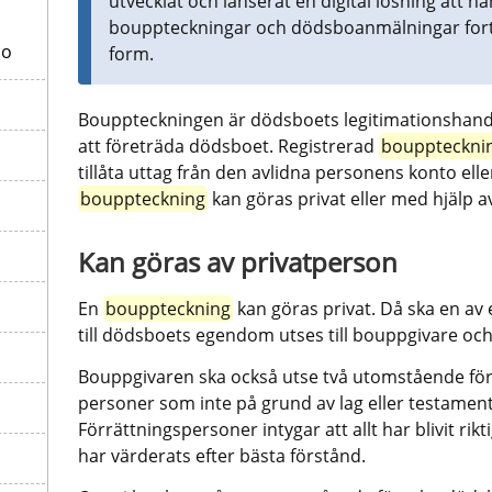
utvecklat och lanserat en digital lösning att hänv
bouppteckningar och dödsboanmälningar fortsatt
bo
form.
Bouppteckningen är dödsboets legitimationshandli
att företräda dödsboet. Registrerad 
bouppteckni
tillåta uttag från den avlidna personens konto e
bouppteckning
 kan göras privat eller med hjälp a
Kan göras av privatperson
En 
bouppteckning
 kan göras privat. Då ska en av
till dödsboets egendom utses till bouppgivare oc
Bouppgivaren ska också utse två utomstående förr
personer som inte på grund av lag eller testamente 
Förrättningspersoner intygar att allt har blivit rikt
har värderats efter bästa förstånd.