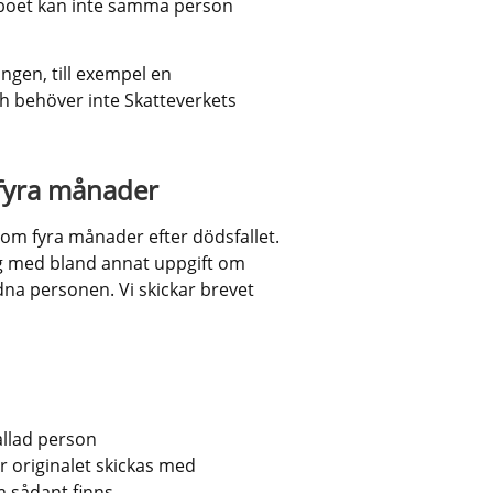
boet kan inte samma person 
gen, till exempel en 
ch behöver inte Skatteverkets 
 fyra månader
om fyra månader efter dödsfallet. 
dig med bland annat uppgift om 
 personen. Vi skickar brevet 
allad person
r originalet skickas med
 sådant finns