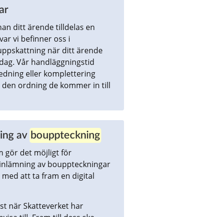
ar
an ditt ärende tilldelas en 
r vi befinner oss i 
ppskattning när ditt ärende 
dag. Vår handläggningstid 
dning eller komplettering 
 den ordning de kommer in till 
ing av 
bouppteckning
m gör det möjligt för 
r inlämning av bouppteckningar 
ed att ta fram en digital 
rst när Skatteverket har 