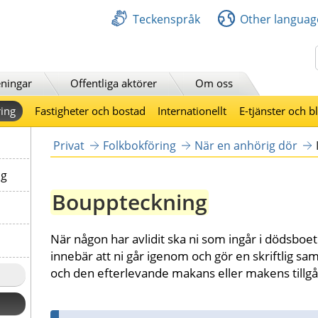
Teckenspråk
Other languag
Sök
ningar
Offentliga aktörer
Om oss
ing
Fastigheter och bostad
Internationellt
E-tjänster och b
Privat
Folkbokföring
När en anhörig dör
ng
Bouppteckning
När någon har avlidit ska ni som ingår i dödsboet
innebär att ni går igenom och gör en skriftlig sa
och den efterlevande makans eller makens tillgå