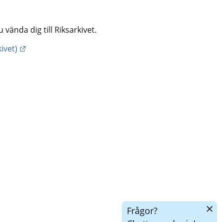
ända dig till Riksarkivet.
Länk till annan webbplats.
ivet)
Dölj
Frågor?
chatt