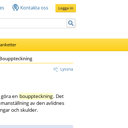
es
Kontakta oss
Logga in
lanketter
Bouppteckning
Lyssna
 göra en 
bouppteckning
. Det 
mmanställning av den avlidnes 
ngar och skulder.