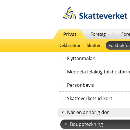
Till innehåll
Till navigationen
Till chattrobot
Privat
Företag
Före
Deklaration
Skatter
Folkbokför
Flyttanmälan
Meddela felaktig folkbokföri
Personbevis
Skatteverkets id-kort
När en anhörig dör
Bouppteckning