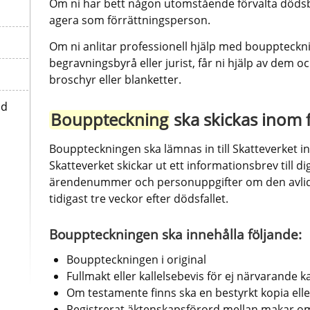
Om ni har bett någon utomstående förvalta döds
agera som förrättningsperson.
Om ni anlitar professionell hjälp med boupptecknin
begravningsbyrå eller jurist, får ni hjälp av dem o
broschyr eller blanketter.
id
Bouppteckning
 ska skickas inom
Bouppteckningen ska lämnas in till Skatteverket in
Skatteverket skickar ut ett informationsbrev till 
ärendenummer och personuppgifter om den avlidna
tidigast tre veckor efter dödsfallet.
Bouppteckningen ska innehålla följande:
Bouppteckningen i original
Fullmakt eller kallelsebevis för ej närvarande k
Om testamente finns ska en bestyrkt kopia elle
Registrerat äktenskapsförord mellan makar om