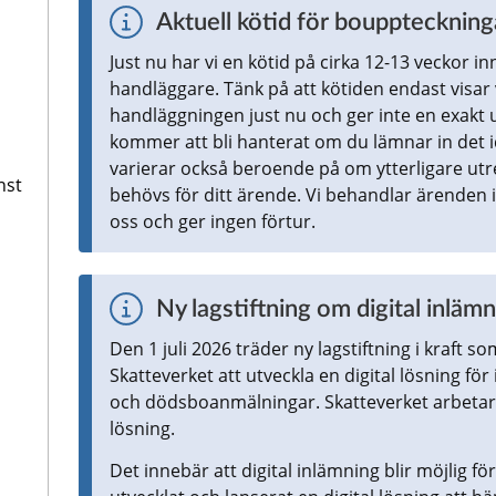
Aktuell kötid för bouppteckning
Just nu har vi en kötid på cirka 12-13 veckor inn
handläggare. Tänk på att kötiden endast visar va
handläggningen just nu och ger inte en exakt u
kommer att bli hanterat om du lämnar in det i
varierar också beroende på om ytterligare utre
nst
behövs för ditt ärende. Vi behandlar ärenden i
oss och ger ingen förtur.
Ny lagstiftning om digital inlämn
Den 1 juli 2026 träder ny lagstiftning i kraft so
Skatteverket att utveckla en digital lösning fö
och dödsboanmälningar. Skatteverket arbetar m
lösning.
Det innebär att digital inlämning blir möjlig fö