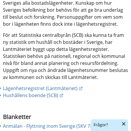
Sveriges alla bostadslägenheter. Kunskap om hur 
Sveriges befolkning bor behövs för att ge bra underlag 
till beslut och forskning. Personuppgifter om vem som 
bor i lägenheten finns dock inte i lägenhetsregistret.
För att Statistiska centralbyrån (SCB) ska kunna ta fram 
ny statistik om hushåll och bostäder i Sverige, har 
Lantmäteriet byggt upp detta lägenhetsregister. 
Statistiken behövs på nationell, regional och kommunal 
nivå för bland annat planering och resursfördelning. 
Uppgift om nya och ändrade lägenhetsnummer beslutas 
av kommunen och skickas till Lantmäteriet.
Länk till annan webbpl
Lägenhetsregistret (Lantmäteriet)
Länk till annan webbplats.
Hushållens boende (SCB)
Blanketter
Dölj
Frågor?
Anmälan - Flyttning inom Sverige (SKV 7845)
chatt