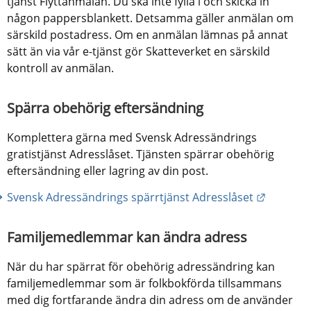
tjänst Flyttanmälan. Du ska inte fylla i och skicka in 
någon pappersblankett. Detsamma gäller anmälan om 
särskild postadress. Om en anmälan lämnas på annat 
sätt än via vår e-tjänst gör Skatteverket en särskild 
kontroll av anmälan.
Spärra obehörig eftersändning
Komplettera gärna med Svensk Adressändrings 
gratistjänst Adresslåset. Tjänsten spärrar obehörig 
eftersändning eller lagring av din post.
Länk til
Svensk Adressändrings spärrtjänst Adresslåset
Familjemedlemmar kan ändra adress
När du har spärrat för obehörig adressändring kan 
familjemedlemmar som är folkbokförda tillsammans 
med dig fortfarande ändra din adress om de använder 