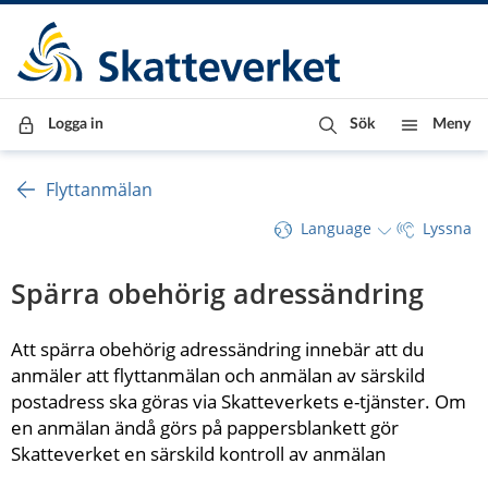
Till innehåll
Till navigationen
Till chattrobot
Logga in
Sök
Meny
Flyttanmälan
Language
Lyssna
Spärra obehörig adressändring
Att spärra obehörig adressändring innebär att du 
anmäler att flyttanmälan och anmälan av särskild 
postadress ska göras via Skatteverkets e-tjänster. Om 
en anmälan ändå görs på pappersblankett gör 
Skatteverket en särskild kontroll av anmälan