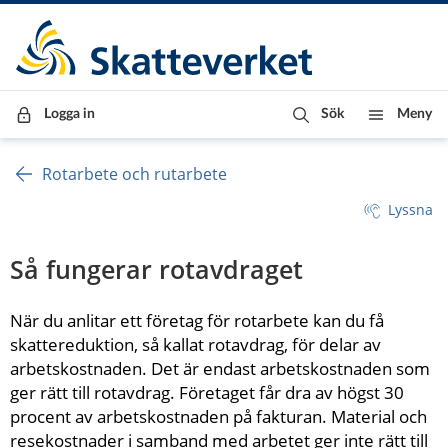
Till innehåll
Till navigationen
Till chattrobot
Logga in
Sök
Meny
Rotarbete och rutarbete
Lyssna
Så fungerar rotavdraget
När du anlitar ett företag för rotarbete kan du få 
skattereduktion, så kallat rotavdrag, för delar av 
arbetskostnaden. Det är endast arbetskostnaden som 
ger rätt till rotavdrag. Företaget får dra av högst 30 
procent av arbetskostnaden på fakturan. Material och 
resekostnader i samband med arbetet ger inte rätt till 