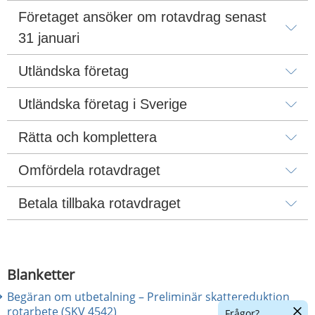
Företaget ansöker om rotavdrag senast 
31 januari
Utländska företag
Utländska företag i Sverige
Rätta och komplettera
Omfördela rotavdraget
Betala tillbaka rotavdraget
Blanketter
Begäran om utbetalning – Preliminär skattereduktion
Dölj
rotarbete (SKV 4542)
Frågor?