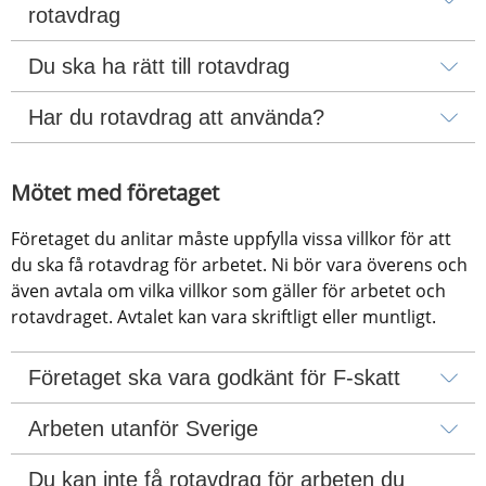
rotavdrag
Du ska ha rätt till rotavdrag
Har du rotavdrag att använda?
Mötet med företaget
Företaget du anlitar måste uppfylla vissa villkor för att 
du ska få rotavdrag för arbetet. Ni bör vara överens och 
även avtala om vilka villkor som gäller för arbetet och 
rotavdraget. Avtalet kan vara skriftligt eller muntligt.
Företaget ska vara godkänt för F-skatt
Arbeten utanför Sverige
Du kan inte få rotavdrag för arbeten du 