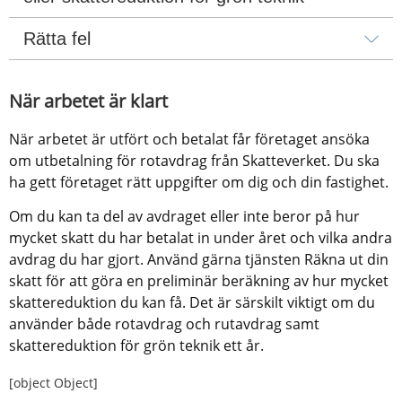
Rätta fel
När arbetet är klart
När arbetet är utfört och betalat får företaget ansöka 
om utbetalning för rotavdrag från Skatteverket. Du ska 
ha gett företaget rätt uppgifter om dig och din fastighet.
Om du kan ta del av avdraget eller inte beror på hur 
mycket skatt du har betalat in under året och vilka andra 
avdrag du har gjort. Använd gärna tjänsten Räkna ut din 
skatt för att göra en preliminär beräkning av hur mycket 
skattereduktion du kan få. Det är särskilt viktigt om du 
använder både rotavdrag och rutavdrag samt 
skattereduktion för grön teknik ett år.
[object Object]