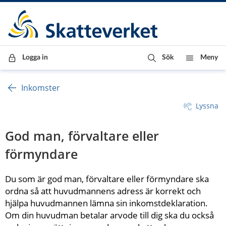
Till innehåll
Till navigationen
Till chattrobot
Logga in
Sök
Meny
Inkomster
Lyssna
God man, förvaltare eller 
förmyndare
Du som är god man, förvaltare eller förmyndare ska 
ordna så att huvudmannens adress är korrekt och 
hjälpa huvudmannen lämna sin inkomstdeklaration. 
Om din huvudman betalar arvode till dig ska du också 