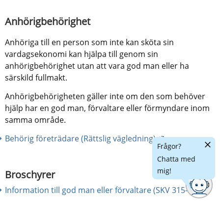
Anhörigbehörighet
Anhöriga till en person som inte kan sköta sin 
vardagsekonomi kan hjälpa till genom sin 
anhörigbehörighet utan att vara god man eller ha 
särskild fullmakt.
Anhörigbehörigheten gäller inte om den som behöver 
hjälp har en god man, förvaltare eller förmyndare inom 
samma område.
Länk till annan
Behörig företrädare (Rättslig vägledning)
Dölj
Frågor?
chatt
Chatta med
mig!
Broschyrer
Information till god man eller förvaltare (SKV 315-10)