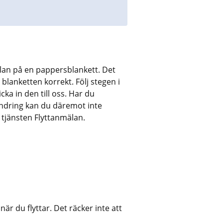
lan på en pappersblankett. Det 
i blanketten korrekt. Följ stegen i 
ka in den till oss. Har du 
ändring kan du däremot inte 
 tjänsten Flyttanmälan.
lats.
r du flyttar. Det räcker inte att 