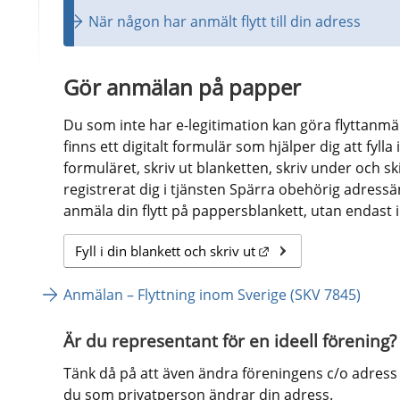
När någon har anmält flytt till din adress
Gör anmälan på papper
Du som inte har e-legitimation kan göra flyttanmä
finns ett digitalt formulär som hjälper dig att fylla 
formuläret, skriv ut blanketten, skriv under och skic
registrerat dig i tjänsten Spärra obehörig adress
anmäla din flytt på pappersblankett, utan endast i
Länk till annan webbp
Fyll i din blankett och skriv ut
Anmälan – Flyttning inom Sverige (SKV 7845)
Är du representant för en ideell förening?
Tänk då på att även ändra föreningens c/o adress nä
du som privatperson ändrar din adress.