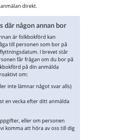
 anmälan direkt.
ess där någon annan bor
nnan är folkbokförd kan 
åga till personen som bor på 
lyttningsdatum. I brevet står 
ersonen får frågan om du bor på 
lkbokförd på din anmälda 
roaktivt om:
r inte lämnar något svar alls) 
st en vecka efter ditt anmälda 
ppgifter, eller om personen 
vi komma att höra av oss till dig 