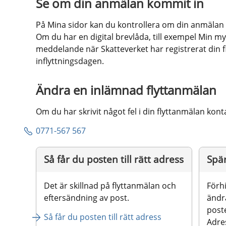
Se om din anmälan kommit in
På Mina sidor kan du kontrollera om din anmälan ha
Om du har en digital brevlåda, till exempel Min myn
meddelande när Skatteverket har registrerat din flyt
inflyttningsdagen.
Ändra en inlämnad flyttanmälan
Om du har skrivit något fel i din flyttanmälan kon
0771-567 567
Så får du posten till rätt adress
Spä
Det är skillnad på flyttanmälan och 
Förh
eftersändning av post.
ändr
post
Så får du posten till rätt adress
Adre