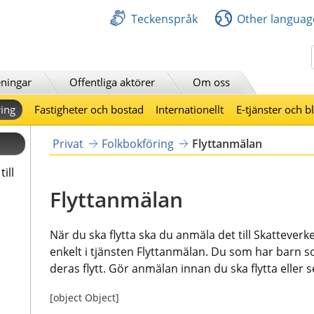
Teckenspråk
Other languag
Sök
ningar
Offentliga aktörer
Om oss
ing
Fastigheter och bostad
Internationellt
E-tjänster och b
Privat
Folkbokföring
Flyttanmälan
ill
Flyttanmälan
När du ska flytta ska du anmäla det till Skatteverke
enkelt i tjänsten Flyttanmälan. Du som har barn s
deras flytt. Gör anmälan innan du ska flytta eller s
[object Object]