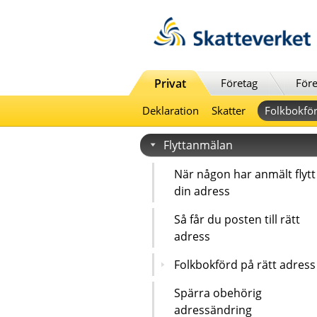
Till innehåll
Till navigationen
Till chattrobot
Privat
Företag
Före
Deklaration
Skatter
Folkbokför
Flyttanmälan
När någon har anmält flytt t
din adress
Så får du posten till rätt
adress
Folkbokförd på rätt adress
Spärra obehörig
adressändring