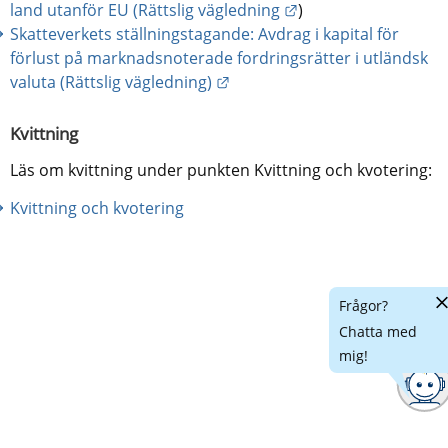
Länk till annan webb
land utanför EU (Rättslig vägledning
)
Skatteverkets ställningstagande: Avdrag i kapital för 
förlust på marknadsnoterade fordringsrätter i utländsk 
Länk till annan webbplats.
valuta (Rättslig vägledning)
Kvittning
Läs om kvittning under punkten Kvittning och kvotering:
Kvittning och kvotering
Döl
Frågor?
cha
Chatta med
mig!