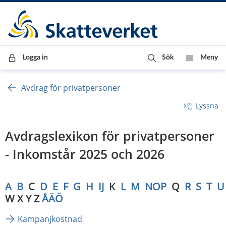
Till innehåll
Till navigationen
Till chattrobot
Logga in
Sök
Meny
Avdrag för privatpersoner
Lyssna
Avdragslexikon för privatpersoner 
- Inkomstår 2025 och 2026
A
B
  C  
D
E
F
G
H
IJ
K
L
M
NOP
  Q  
R
S
T
U
W X Y Z 
ÅÄÖ
Kampanjkostnad