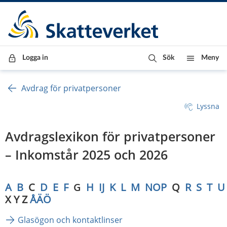
Till innehåll
Till navigationen
Till chattrobot
Logga in
Sök
Meny
Avdrag för privatpersoner
Lyssna
Avdragslexikon för privatpersoner 
– Inkomstår 2025 och 2026
A
B
  C  
D
E
F
G
H
IJ
K
L
M
NOP
  Q  
R
S
T
U
X Y Z 
ÅÄÖ
Glasögon och kontaktlinser