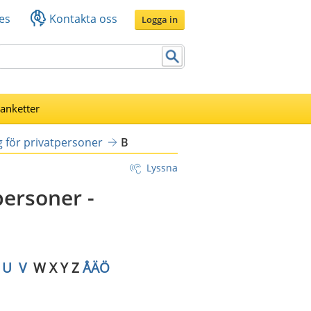
es
Kontakta oss
Logga in
lanketter
 för privatpersoner
B
Lyssna
ersoner - 
U
V
  W X Y Z 
ÅÄÖ