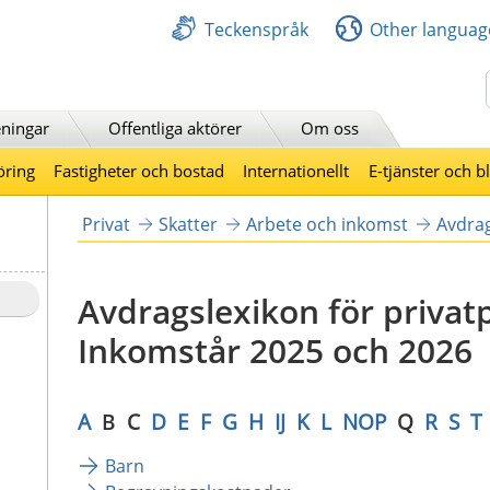
Teckenspråk
Other languag
Sök
ningar
Offentliga aktörer
Om oss
öring
Fastigheter och bostad
Internationellt
E-tjänster och b
Privat
Skatter
Arbete och inkomst
Avdrag
Avdragslexikon för privatp
Inkomstår 2025 och 2026
A
B
  C  
D
E
F
G
H
IJ
K
L  
NOP  
Q  
R
S
T
Barn