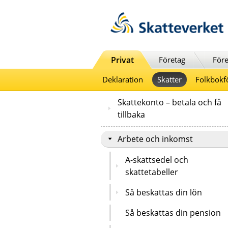
Till innehåll
Till navigationen
Till chattrobot
Privat
Företag
Före
Deklaration
Skatter
Folkbokf
Skattekonto – betala och få
tillbaka
Arbete och inkomst
A-skattsedel och
skattetabeller
Så beskattas din lön
Så beskattas din pension