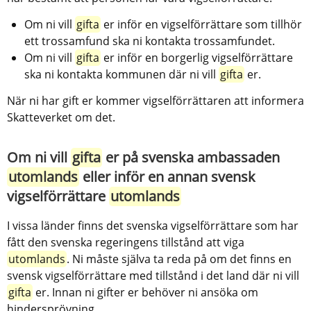
Om ni vill 
gifta
 er inför en vigselförrättare som tillhör 
ett trossamfund ska ni kontakta trossamfundet.
Om ni vill 
gifta
 er inför en borgerlig vigselförrättare 
ska ni kontakta kommunen där ni vill 
gifta
 er.
När ni har gift er kommer vigselförrättaren att informera 
Skatteverket om det.
Om ni vill 
gifta
 er på svenska ambassaden 
utomlands
 eller inför en annan svensk 
vigselförrättare 
utomlands
I vissa länder finns det svenska vigselförrättare som har 
fått den svenska regeringens tillstånd att viga 
utomlands
. Ni måste själva ta reda på om det finns en 
svensk vigselförrättare med tillstånd i det land där ni vill 
gifta
 er. Innan ni gifter er behöver ni ansöka om 
hindersprövning. 