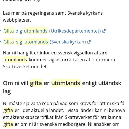
Läs mer på regeringens samt Svenska kyrkans 
webbplatser.
Länk till 
Gifta
 dig 
utomlands
 (Utrikesdepartementet)
Länk till annan w
Gifta
sig
utomlands
 (Svenska kyrkan)
När ni har gift er inför en svensk vigselförrättare 
utomlands
 kommer vigselförrättaren att informera 
Skatteverket om det.
Om ni vill 
gifta
 er 
utomlands
 enligt utländsk 
lag
Ni måste själva ta reda på vad som krävs för att ni ska få 
gifta
 er i det aktuella landet. I vissa länder kan ni behöva 
ett äktenskapscertifikat från Skatteverket för att kunna 
gifta
 er om ni är svenska medborgare. Ni ansöker om 