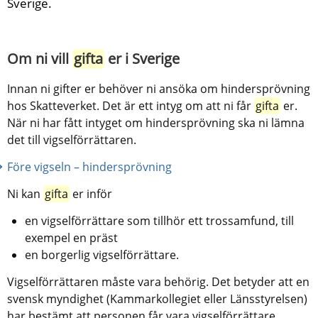
Sverige.
Om ni vill 
gifta
 er i Sverige
Innan ni gifter er behöver ni ansöka om hindersprövning 
hos Skatteverket. Det är ett intyg om att ni får 
gifta
 er. 
När ni har fått intyget om hindersprövning ska ni lämna 
det till vigselförrättaren.
Före vigseln – hindersprövning
Ni kan 
gifta
 er inför
en vigselförrättare som tillhör ett trossamfund, till 
exempel en präst
en borgerlig vigselförrättare.
Vigselförrättaren måste vara behörig. Det betyder att en 
svensk myndighet (Kammarkollegiet eller Länsstyrelsen) 
har bestämt att personen får vara vigselförrättare.