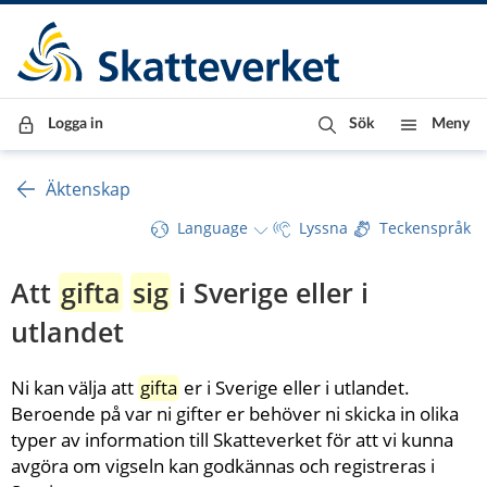
Till innehåll
Till navigationen
Till chattrobot
Logga in
Sök
Meny
Äktenskap
Language
Lyssna
Teckenspråk
Att 
gifta
sig
 i Sverige eller i 
utlandet
​Ni kan välja att 
gifta
 er i Sverige eller i utlandet. 
Beroende på var ni gifter er behöver ni skicka in olika 
typer av information till Skatteverket för att vi kunna 
avgöra om vigseln kan godkännas och registreras i 