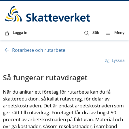
Till innehåll
Till navigationen
Till chattrobot
Logga in
Sök
Meny
Rotarbete och rutarbete
Lyssna
Så fungerar rutavdraget
När du anlitar ett företag för rutarbete kan du få 
skattereduktion, så kallat rutavdrag, för delar av 
arbetskostnaden. Det är endast arbetskostnaden som 
ger rätt till rutavdrag. Företaget får dra av högst 50 
procent av arbetskostnaden på fakturan. Material och 
övriga kostnader, såsom resekostnader, i samband 